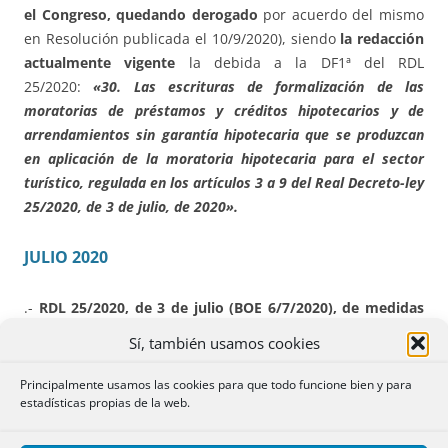
el Congreso, quedando derogado
por acuerdo del mismo
en Resolución publicada el 10/9/2020), siendo
la redacción
actualmente vigente
la debida a la DF1ª del RDL
25/2020:
«30. Las escrituras de formalización de las
moratorias de préstamos y créditos hipotecarios y de
arrendamientos sin garantía hipotecaria que se produzcan
en aplicación de la moratoria hipotecaria para el sector
turístico, regulada en los artículos 3 a 9 del Real Decreto-ley
25/2020, de 3 de julio, de 2020».
JULIO 2020
.-
RDL 25/2020, de 3 de julio (BOE 6/7/2020), de medidas
urgentes
para apoyar la reactivación económica y el
Sí, también usamos cookies
empleo.
ITP y AJD
.
Ir a resumen de la web.
La DF 1ª modifica el TRITPAJD. Introduce una nueva
Principalmente usamos las cookies para que todo funcione bien y para
estadísticas propias de la web.
exención en AJD, añadiendo un número 30 al artículo
45.I.B):