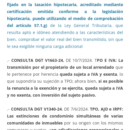
fijado en la tasación hipotecaria, acreditado mediante
certificación emitida conforme a la legislación
hipotecaria, puede utilizando el medio de comprobación
del artículo 57.1.g)
de la Ley General Tributaria, que
resulta apto e idóneo atendiendo a las características del
bien, comprobar el valor real del bien transmitido, sin que
le sea exigible ninguna carga adicional
.-
CONSULTA DGT V1663-24,
DE 10/7/2024. T
PO E IVA: La
transmisión por el propietario de un local arrendado
que
le pertenece por herencia
queda sujeta a IVA y exenta
, lo
que supondría su sujeción a TPO; ahora bien,
si es posible
la renuncia a la exención y se ejercita, queda sujeta a IVA
y no exenta, con inversión del sujeto pasivo.
.-
CONSULTA DGT V1340-24
, DE 7/6/2024.
TPO, AJD e IRPF:
Las extinciones de condominio simultáneas de varias
comunidades de inmuebles
por su origen con los mismos
comuneros y cuotas, c
on adjudicaciones proporcionales a