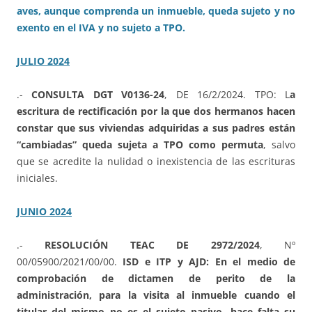
aves, aunque comprenda un inmueble, queda sujeto y no
exento en el IVA y no sujeto a TPO.
JULIO 2024
.-
CONSULTA DGT V0136-24
, DE 16/2/2024. TPO: L
a
escritura de rectificación por la que dos hermanos hacen
constar que sus viviendas adquiridas a sus padres están
“cambiadas” queda sujeta a TPO como permuta
, salvo
que se acredite la nulidad o inexistencia de las escrituras
iniciales.
JUNIO 2024
.-
RESOLUCIÓN TEAC DE 2972/2024
, Nº
00/05900/2021/00/00.
ISD e ITP y AJD: En el medio de
comprobación de dictamen de perito de la
administración, para la visita al inmueble cuando el
titular del mismo no es el sujeto pasivo, hace falta su