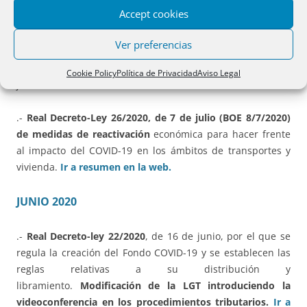
«30. Las escrituras de formalización de las moratorias de
Accept cookies
préstamos y créditos hipotecarios y de arrendamientos sin
garantía hipotecaria que se produzcan en aplicación de la
Ver preferencias
moratoria hipotecaria para el sector turístico, regulada en
los artículos 3 a 9 del Real Decreto-ley 25/2020, de 3 de
Cookie Policy
Política de Privacidad
Aviso Legal
julio, de 2020.»
.-
Real Decreto-Ley 26/2020, de 7 de julio (BOE 8/7/2020)
de medidas de reactivación
económica para hacer frente
al impacto del COVID-19 en los ámbitos de transportes y
vivienda.
Ir a resumen en la web.
JUNIO 2020
.-
Real Decreto-ley 22/2020
, de 16 de junio, por el que se
regula la creación del Fondo COVID-19 y se establecen las
reglas relativas a su distribución y
libramiento.
Modificación de la LGT introduciendo la
videoconferencia en los procedimientos tributarios.
Ir a