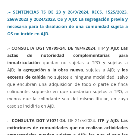
.
– SENTENCIAS TS DE 23 y 26/9/2024, RECS. 1525/2023,
2669/2023 y 2024/2023. OS y AJD: La segregación previa y
necesaria para la disolución de una comunidad sujeta a
OS no incide en AJD.
.-
CONSULTA DGT V0799-24, DE 18/4/2024
.
ITP y AJD: Las
actas de notoriedad complementarias para
inmatriculación
quedan no sujetas a TPO y sujetas a
AJD;
la agregación y la obra nueva
, sujetas a AJD; y
los
excesos de cabida
no sujetos a ninguna modalidad, salvo
que encubran una adquisición de todo o parte de finca
colindante, supuesto en que quedarían sujetos a TPO, a
menos que la colindante sea del mismo titular, en cuyo
caso se incidiría en AJD.
.-
CONSULTA DGT V1071-24
, DE 21/5/2024.
ITP y AJD: Las
extinciones de comunidades que no realizan actividades
empresariales quedan sujetas a AJD; las que sí que las