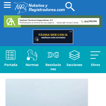
Portada
Normas
Resolucio
Secciones
Otros
nes