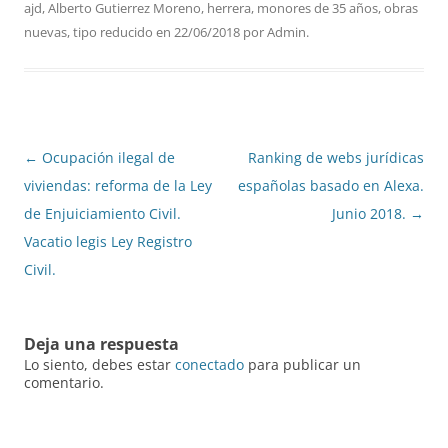
ajd
,
Alberto Gutierrez Moreno
,
herrera
,
monores de 35 años
,
obras
nuevas
,
tipo reducido
en
22/06/2018
por
Admin
.
Navegación
←
Ocupación ilegal de
Ranking de webs jurídicas
de
viviendas: reforma de la Ley
españolas basado en Alexa.
entradas
de Enjuiciamiento Civil.
Junio 2018.
→
Vacatio legis Ley Registro
Civil.
Deja una respuesta
Lo siento, debes estar
conectado
para publicar un
comentario.