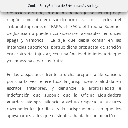
Cookie Policy
Política de Privacidad
Aviso Legal
explicándole que si bien podrían admitirnos o no la
reducción del tipo, lo que no podían (o no debían) bajo
ningún concepto era sancionarnos: si los criterios del
Tribunal Supremo, el TEARA, el TEAC o el Tribunal Superior
de Justicia no pueden considerarse razonables, entonces
apaga y vámonos…. Le dije que debía confiar en las
instancias superiores, porque dicha propuesta de sanción
era arbitraria, injusta y con una finalidad intimidatoria que
ya empezaba a dar sus frutos.
En las alegaciones frente a dicha propuesta de sanción,
por cuarta vez reiteré toda la jurisprudencia aludida en
escritos anteriores, y denuncié la arbitrariedad e
indefensión que suponía que la Oficina Liquidadora
guardara siempre silencio absoluto respecto a nuestros
razonamientos jurídicos y la jurisprudencia en que los
apoyábamos, a los que ni siquiera había hecho mención.