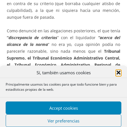
en contra de su criterio (que borraba cualquier atisbo de
culpabilidad), a la que ni siquiera hacía una mención,
aunque fuera de pasada.
Como denuncié en las alegaciones posteriores, el que tenía
“
discrepancia de criterios
” con el liquidador
“acerca del
alcance de la norma
” no era yo, cuya opinión podía no
parecerle razonable, sino nada menos que el
Tribunal
Supremo, el Tribunal Económico Administrativo Central,
el Tribunal Económico Administrativo Regional de
Andalucía y el Tribunal Superior de Justicia de Andalucía,
Sí, también usamos cookies
cuya opinión no es que pudiera parecerle o no razonable
Principalmente usamos las cookies para que todo funcione bien y para
al liquidador, sino que debería seguirla obligatoriamente
estadísticas propias de la web.
al aplicar las normas fiscales, ya que es a dichas instancias
administrativas y judiciales a les corresponde interpretar
correctamente las mismas.
Accept cookies
Intenté calmar al contribuyente, que ya empezaba a
Ver preferencias
arrepentirse de haber liquidado al tipo reducido,