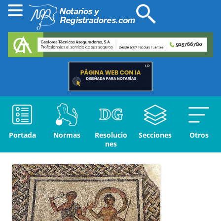
Portada
Normas
Resolucio
Secciones
Otros
nes