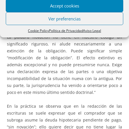
obligación contraída por el primitivo deudor. El precursor
Accept cookies
de esta corriente es De Diego. Por otro lado, ha de
subrayarse que, aunque dentro del sistema de nuestro
Ver preferencias
Código Civil el cambio de deudor quiera construirse como
novación, ésta no tiene por qué ser una novación extintiva.
Cookie Policy
Política de Privacidad
Aviso Legal
La palabra novación no tiene en nuestro Código un
significado riguroso, ni alude necesariamente a una
extinción de la obligación. Puede significar simple
“modificación de la obligación”. El efecto extintivo es
además excepcional y no puede presumirse nunca. Exige
una declaración expresa de las partes o una objetiva
incompatibilidad de la situación nueva con la antigua. Por
su parte, la jurisprudencia ha venido a orientarse poco a
poco en este mismo último sentido doctrinal.”
En la práctica se observa que en la redacción de las
escrituras se suele expresar que el comprador que se
subroga asume la deuda hipotecaria pendiente de pago,
“sin novación”; ello quiere decir que no tiene lugar la