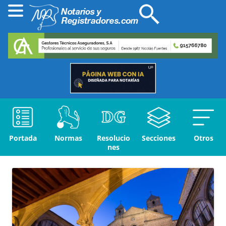
Portada
Normas
Resolucio
Secciones
Otros
nes