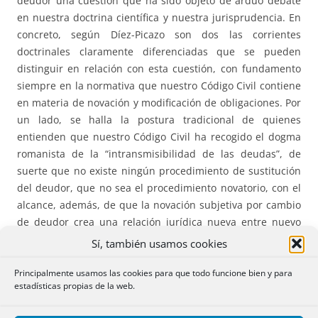
deudor una cuestión que ha sido objeto de arduo debate
en nuestra doctrina científica y nuestra jurisprudencia. En
concreto, según Díez-Picazo son dos las corrientes
doctrinales claramente diferenciadas que se pueden
distinguir en relación con esta cuestión, con fundamento
siempre en la normativa que nuestro Código Civil contiene
en materia de novación y modificación de obligaciones. Por
un lado, se halla la postura tradicional de quienes
entienden que nuestro Código Civil ha recogido el dogma
romanista de la “intransmisibilidad de las deudas”, de
suerte que no existe ningún procedimiento de sustitución
del deudor, que no sea el procedimiento novatorio, con el
alcance, además, de que la novación subjetiva por cambio
de deudor crea una relación jurídica nueva entre nuevo
deudor y acreedor y extingue la relación jurídica anterior.
Sí, también usamos cookies
Frente a esta postura tradicional se ha ido abriendo, sin
embargo, camino la opinión de quienes propugnan la idea
Principalmente usamos las cookies para que todo funcione bien y para
estadísticas propias de la web.
de la transmisibilidad de las obligaciones observada desde
el punto de vista del deudor, con mantenimiento de la