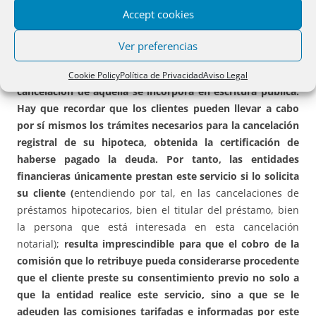
prácticas bancarias, el DCMR considera
que las entidades
Accept cookies
no están legitimadas para el cobro de importe alguno por
la simple emisión de un certificado de cancelación
Ver preferencias
económica de la deuda ni, alternativamente, por su
comparecencia en notaría, si la declaración de
Cookie Policy
Política de Privacidad
Aviso Legal
cancelación de aquella se incorpora en escritura pública.
Hay que recordar que los clientes pueden llevar a cabo
por sí mismos los trámites necesarios para la cancelación
registral de su hipoteca, obtenida la certificación de
haberse pagado la deuda. Por tanto, las entidades
financieras únicamente prestan este servicio si lo solicita
su cliente (
entendiendo por tal, en las cancelaciones de
préstamos hipotecarios, bien el titular del préstamo, bien
la persona que está interesada en esta cancelación
notarial);
resulta imprescindible para que el cobro de la
comisión que lo retribuye pueda considerarse procedente
que el cliente preste su consentimiento previo no solo a
que la entidad realice este servicio, sino a que se le
adeuden las comisiones tarifadas e informadas por este