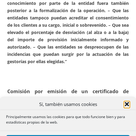
conocimiento por parte de la entidad fuera también
posterior a la formalización de la operación. – Que las
entidades tampoco puedan acreditar el consentimiento
de los clientes a su cargo, inicial o sobrevenido. – Que sea
elevado el porcentaje de desviación (al alza o a la baja)
del importe de provisión inicialmente informado y
autorizado. – Que las entidades se despreocupen de las
incidencias que puedan surgir por la actuación de las
gestorías por ellas elegidas.”
Comisión por emisión de un certificado de
cancelación económica de la deuda y cancelación
Sí, también usamos cookies
registral de la hipoteca.
Páginas 87 y 88.
Principalmente usamos las cookies para que todo funcione bien y para
estadísticas propias de la web.
“Según el artículo 82 del texto refundido de la Ley
Hipotecaria, y de acuerdo con los criterios de buenas