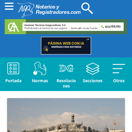
Portada
Normas
Resolucio
Secciones
Otros
nes