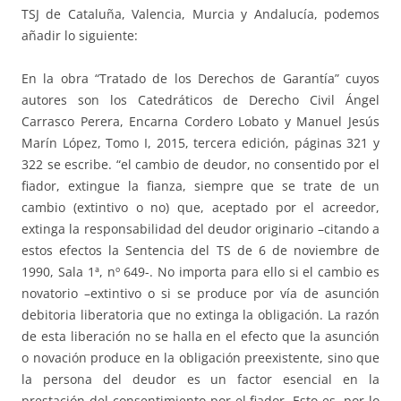
TSJ de Cataluña, Valencia, Murcia y Andalucía, podemos
añadir lo siguiente:
En la obra “Tratado de los Derechos de Garantía” cuyos
autores son los Catedráticos de Derecho Civil Ángel
Carrasco Perera, Encarna Cordero Lobato y Manuel Jesús
Marín López, Tomo I, 2015, tercera edición, páginas 321 y
322 se escribe. “el cambio de deudor, no consentido por el
fiador, extingue la fianza, siempre que se trate de un
cambio (extintivo o no) que, aceptado por el acreedor,
extinga la responsabilidad del deudor originario –citando a
estos efectos la Sentencia del TS de 6 de noviembre de
1990, Sala 1ª, nº 649-. No importa para ello si el cambio es
novatorio –extintivo o si se produce por vía de asunción
debitoria liberatoria que no extinga la obligación. La razón
de esta liberación no se halla en el efecto que la asunción
o novación produce en la obligación preexistente, sino que
la persona del deudor es un factor esencial en la
prestación del consentimiento por el fiador. Esto es, por lo