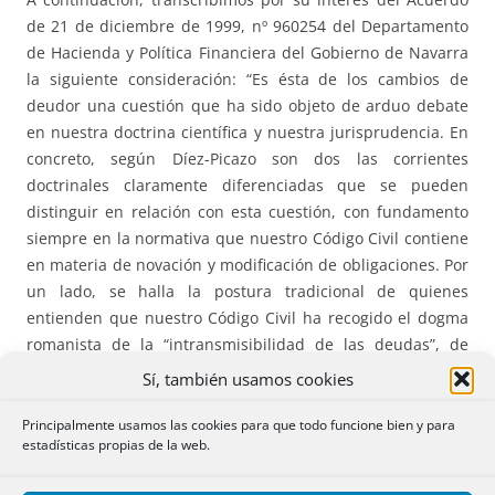
de 21 de diciembre de 1999, nº 960254 del Departamento
de Hacienda y Política Financiera del Gobierno de Navarra
la siguiente consideración: “Es ésta de los cambios de
deudor una cuestión que ha sido objeto de arduo debate
en nuestra doctrina científica y nuestra jurisprudencia. En
concreto, según Díez-Picazo son dos las corrientes
doctrinales claramente diferenciadas que se pueden
distinguir en relación con esta cuestión, con fundamento
siempre en la normativa que nuestro Código Civil contiene
en materia de novación y modificación de obligaciones. Por
un lado, se halla la postura tradicional de quienes
entienden que nuestro Código Civil ha recogido el dogma
romanista de la “intransmisibilidad de las deudas”, de
suerte que no existe ningún procedimiento de sustitución
Sí, también usamos cookies
del deudor, que no sea el procedimiento novatorio, con el
alcance, además, de que la novación subjetiva por cambio
Principalmente usamos las cookies para que todo funcione bien y para
estadísticas propias de la web.
de deudor crea una relación jurídica nueva entre nuevo
deudor y acreedor y extingue la relación jurídica anterior.