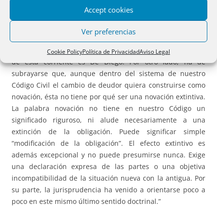
Frente a esta postura tradicional se ha ido abriendo, sin
Accept cookies
embargo, camino la opinión de quienes propugnan la idea
de la transmisibilidad de las obligaciones observada desde
Ver preferencias
el punto de vista del deudor, con mantenimiento de la
obligación contraída por el primitivo deudor. El precursor
Cookie Policy
Política de Privacidad
Aviso Legal
de esta corriente es De Diego. Por otro lado, ha de
subrayarse que, aunque dentro del sistema de nuestro
Código Civil el cambio de deudor quiera construirse como
novación, ésta no tiene por qué ser una novación extintiva.
La palabra novación no tiene en nuestro Código un
significado riguroso, ni alude necesariamente a una
extinción de la obligación. Puede significar simple
“modificación de la obligación”. El efecto extintivo es
además excepcional y no puede presumirse nunca. Exige
una declaración expresa de las partes o una objetiva
incompatibilidad de la situación nueva con la antigua. Por
su parte, la jurisprudencia ha venido a orientarse poco a
poco en este mismo último sentido doctrinal.”