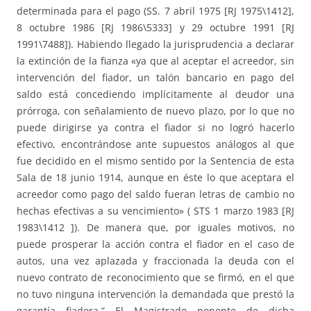
determinada para el pago (SS. 7 abril 1975 [RJ 1975\1412],
8 octubre 1986 [RJ 1986\5333] y 29 octubre 1991 [RJ
1991\7488]). Habiendo llegado la jurisprudencia a declarar
la extinción de la fianza «ya que al aceptar el acreedor, sin
intervención del fiador, un talón bancario en pago del
saldo está concediendo implícitamente al deudor una
prórroga, con señalamiento de nuevo plazo, por lo que no
puede dirigirse ya contra el fiador si no logró hacerlo
efectivo, encontrándose ante supuestos análogos al que
fue decidido en el mismo sentido por la Sentencia de esta
Sala de 18 junio 1914, aunque en éste lo que aceptara el
acreedor como pago del saldo fueran letras de cambio no
hechas efectivas a su vencimiento» ( STS 1 marzo 1983 [RJ
1983\1412 ]). De manera que, por iguales motivos, no
puede prosperar la acción contra el fiador en el caso de
autos, una vez aplazada y fraccionada la deuda con el
nuevo contrato de reconocimiento que se firmó, en el que
no tuvo ninguna intervención la demandada que prestó la
garantía fiadora.” El Magistrado ponente de dicha