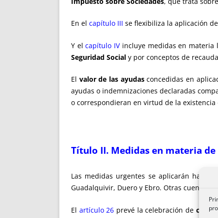
Impuesto sobre Sociedades
, que trata sobr
En el
capítulo III
se flexibiliza la aplicación d
Y el
capítulo IV
incluye medidas en materia l
Seguridad Social
y por conceptos de recauda
El
valor de las ayudas
concedidas en aplica
ayudas o indemnizaciones declaradas compat
o correspondieran en virtud de la existenci
Título II
. Medidas en materia de
Las medidas urgentes se aplicarán hasta el
Guadalquivir, Duero y Ebro. Otras cuencas se
Pri
pro
El
artículo 26
prevé la celebración de
contra