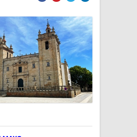
DE INICIO
PREMIO NYR
VORITOS
CONVENCIONES ANUALES
A IRPF
NUEVA ETAPA
AS
POLÍTICA DE PRIVACIDAD
IJUELAS
AVISO LEGAL
POTECA
REPORTAR INCIDENCIA
PERES
LOGOTIPO
CES
ENTREVISTAS
SONRISA
ENVÍA CORREO
CANALES DE VÍDEO