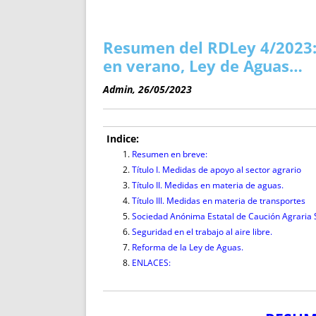
ENRIQUECIDAS
TITULARES 
NO DESESPERES
CAT
A MANO
SUCESIONES 
Resumen del RDLey 4/2023: 
FUTURAS NORMAS
GEORREFE
en verano, Ley de Aguas…
ALQUILE
Admin, 26/05/2023
TRI
LH Y C
¿SABIA
Indice:
FRANCI
Resumen en breve:
Título I. Medidas de apoyo al sector agrario
BÚSQUED
Título II. Medidas en materia de aguas.
Título III. Medidas en materia de transportes
Sociedad Anónima Estatal de Caución Agraria 
Seguridad en el trabajo al aire libre.
Reforma de la Ley de Aguas.
ENLACES: