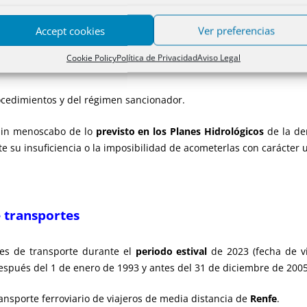
e adquisición del derecho al uso del agua objeto del contrato deber
ipción previa o simultáneamente a la solicitud de autorización del 
Accept cookies
Ver preferencias
l canon
de regulación y de la tarifa de utilización del agua, actua
Cookie Policy
Política de Privacidad
Aviso Legal
ácticas de
sondeos
.
rocedimientos y del régimen sancionador.
 sin menoscabo de lo
previsto en los Planes Hidrológicos
de la de
e su insuficiencia o la imposibilidad de acometerlas con carácter 
 transportes
tes de transporte durante el
periodo estival
de 2023 (fecha de vi
spués del 1 de enero de 1993 y antes del 31 de diciembre de 2005
ransporte ferroviario de viajeros de media distancia de
Renfe
.