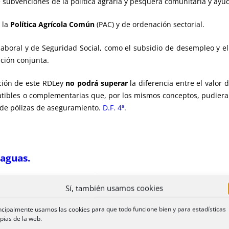
e subvenciones de la política agraria y pesquera comunitaria y ayu
e la
Política Agrícola Común
(PAC) y de ordenación sectorial.
aboral y de Seguridad Social, como el subsidio de desempleo y e
ción conjunta.
ción de este RDLey
no podrá superar
la diferencia entre el valor 
ibles o complementarias que, por los mismos conceptos, pudiera
a de pólizas de aseguramiento.
D.F. 4ª
.
 aguas.
 31 de diciembre de 2023 y se circunscribirán al ámbito geográ
Sí, también usamos cookies
 incluyen a efectos parciales.
ncipalmente usamos las cookies para que todo funcione bien y para estadísticas
pias de la web.
tos de cesión de derechos de usos de agua.
Se trata de los contr