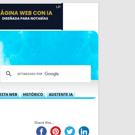
ESTA WEB
HISTÓRICO
ASISTENTE IA
A DGRN
QUÉ OFRECEMOS
 NIF
IDEARIO WEB
 LABORAL
QUIÉNES SOMOS
Share this...
ÁBILES
HISTORIA