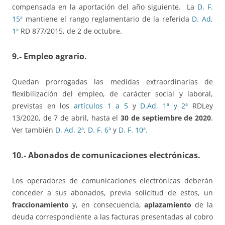
compensada en la aportación del año siguiente. La
D. F.
15ª
mantiene el rango reglamentario de la referida
D. Ad,
1ª
RD 877/2015, de 2 de octubre.
9.- Empleo agrario.
Quedan prorrogadas las medidas extraordinarias de
flexibilización del empleo, de carácter social y laboral,
previstas en los
artículos 1 a 5
y
D.Ad. 1ª y 2ª
RDLey
13/2020, de 7 de abril, hasta el
30 de septiembre de 2020
.
Ver también
D. Ad. 2ª
,
D. F. 6ª
y
D. F. 10ª.
10.- Abonados de comunicaciones electrónicas.
Los operadores de comunicaciones electrónicas deberán
conceder a sus abonados, previa solicitud de estos, un
fraccionamiento
y, en consecuencia,
aplazamiento
de la
deuda correspondiente a las facturas presentadas al cobro