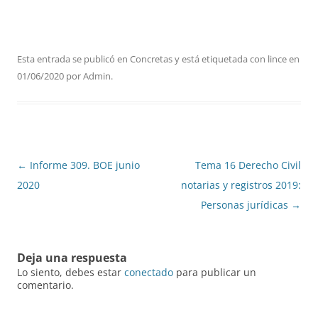
Esta entrada se publicó en
Concretas
y está etiquetada con
lince
en
01/06/2020
por
Admin
.
Navegación
←
Informe 309. BOE junio
Tema 16 Derecho Civil
de
2020
notarias y registros 2019:
entradas
Personas jurídicas
→
Deja una respuesta
Lo siento, debes estar
conectado
para publicar un
comentario.