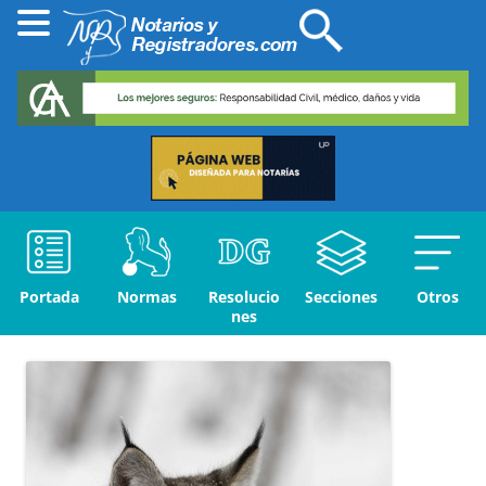
Portada
Normas
Resolucio
Secciones
Otros
nes