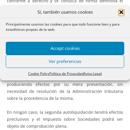
conforme a derecho y se conozca de forma definitiva el
resultado contable,
si difiere de la declaración presentada
,
Sí, también usamos cookies
se presentará una
segunda declaración
con plazo hasta el
30 de noviembre de 2020
.
Principalmente usamos las cookies para que todo funcione bien y para
estadísticas propias de la web.
– Si de ella resultase una cantidad a ingresar superior o
una cantidad a devolver inferior a la derivada de la
Accept cookies
primera declaración, la segunda autoliquidación tendrá la
consideración de
complementaria
.
Ver preferencias
– En el resto de los casos, esta segunda autoliquidación
Cookie Policy
Política de Privacidad
Aviso Legal
tendrá el carácter de
rectificación
de la primera,
produciendo efectos por su mera presentación, sin
necesidad de resolución de la Administración tributaria
sobre la procedencia de la misma.
En ningún caso, la segunda autoliquidación tendrá efectos
preclusivos y el Impuesto sobre Sociedades podrá ser
objeto de comprobación plena.