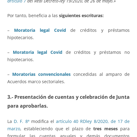
artículo 7
del Real Decreto-ley 19/2020, de 26 de mayo.»
Por tanto, beneficia a las
siguientes escrituras:
–
Moratoria legal Covid
de créditos y préstamos
hipotecarios.
–
Moratoria legal Covid
de créditos y préstamos no
hipotecarios.
–
Moratorias convencionales
concedidas al amparo de
Acuerdos marco sectoriales.
3.- Presentación de cuentas y celebración de Junta
para aprobarlas.
La
D. F. 8ª
modifica el
artículo 40 RDley 8/2020, de 17 de
marzo
, estableciendo que el plazo de
tres meses
para
formular las cuentas anuales y demás documentos