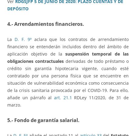
Ver
RDGSJFP 5 DE JUNIO DE 2020: PLAZO CUENTAS Y DE
DEPÓSITO
4.- Arrendamientos financieros.
La
D. F. 9ª
aclara que los contratos de arrendamiento
financiero se entenderán incluidos dentro del ámbito de
aplicación objetivo de la
suspensión temporal de las
obligaciones contractuales
derivadas de todo préstamo o
crédito sin garantía hipotecaria vigente, cuando esté
contratado por una persona física que se encuentre en
situación de vulnerabilidad económica como consecuencia
de la crisis sanitaria provocada por el COVID-19. Para ello,
añade un párrafo al
art. 21.1
RDLey 11/2020, de 31 de
marzo.
5.- Fondo de garantía salarial.
La
D. F. 5ª
añade el apartado 11 al
artículo 33
del
Estatuto