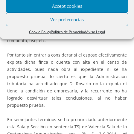
obrante al art. 5.1 LIVA antes transcrito, sino que la
Accept cookies
cualidad de empresario corresponde a quien ordena
recursos materiales y humanos a la obtención de
Ver preferencias
producción, pudiendo disponer de tales recursos por
Cookie Policy
Política de Privacidad
Aviso Legal
virtud de titularidad dominical, u otro título cualquiera:
comodato, uso, etc.
Por tanto sin entrar a considerar si el esposo efectivamente
explota dicha finca o cuenta con alta en el censo de
actividades, pues nada obra al expediente ni se ha
propuesto prueba, lo cierto es que la Administración
tributaria ha acreditado que D. Rosario no la explota ni
tiene la condición de empresaria, y la recurrente no ha
logrado desvirtuar tales conclusiones, al no haber
propuesto prueba.
En semejantes términos se ha pronunciado anteriormente
esta Sala y Sección en sentencia TSJ de Valencia Sala de lo
Contencioso-Administrativo, sec. 3ª, S 3-6-2014, nº