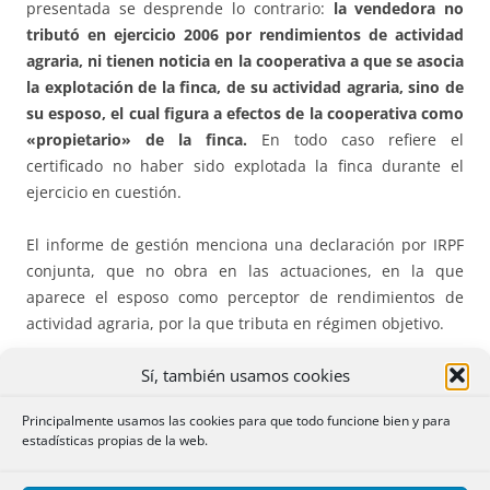
presentada se desprende lo contrario:
la vendedora no
tributó en ejercicio 2006 por rendimientos de actividad
agraria, ni tienen noticia en la cooperativa a que se asocia
la explotación de la finca, de su actividad agraria, sino de
su esposo, el cual figura a efectos de la cooperativa como
«propietario» de la finca.
En todo caso refiere el
certificado no haber sido explotada la finca durante el
ejercicio en cuestión.
El informe de gestión menciona una declaración por IRPF
conjunta, que no obra en las actuaciones, en la que
aparece el esposo como perceptor de rendimientos de
actividad agraria, por la que tributa en régimen objetivo.
Sí, también usamos cookies
Por tanto aun admitiendo que la finca fuera objeto de
explotación, no lo es por la actora, sino por su esposo,
sin
Principalmente usamos las cookies para que todo funcione bien y para
que la titularidad dominical de la finca comporte por sí la
estadísticas propias de la web.
titularidad de la actividad consistente en su explotación
,
de acuerdo con la descripción de actividad empresarial