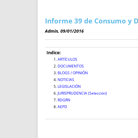
ENRIQUECIDAS
TITULARES 
NO DESESPERES
CAT
A MANO
SUCESIONES 
Informe 39 de Consumo y D
FUTURAS NORMAS
GEORREFE
Admin, 09/01/2016
ALQUILE
TRI
LH Y C
Indice:
¿SABIA
ARTÍCULOS
DOCUMENTOS
FRANCI
BLOGS / OPINIÓN
BÚSQUED
NOTICIAS
LEGISLACIÓN
JURISPRUDENCIA (Selección)
RDGRN
AEPD