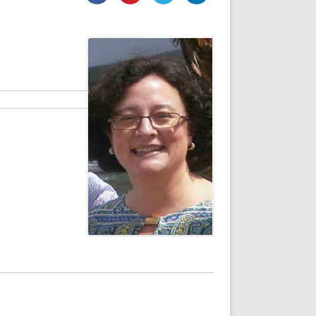
DE INICIO
PREMIO NYR
VORITOS
CONVENCIONES ANUALES
A IRPF
NUEVA ETAPA
AS
POLÍTICA DE PRIVACIDAD
IJUELAS
AVISO LEGAL
POTECA
REPORTAR INCIDENCIA
PERES
LOGOTIPO
CES
ENTREVISTAS
SONRISA
ENVÍA CORREO
CANALES DE VÍDEO