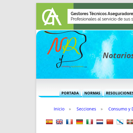
Notarios
PORTADA
NORMAS
RESOLUCIONE
MÁS USADAS (CUADRO)
INFORMES 
Inicio
»
Secciones
»
Consumo y 
INFORMES MENSUALES
VOCES P
MÁS DESTACADAS
VOCES M
TITULARES DESDE 2002
TITULARES