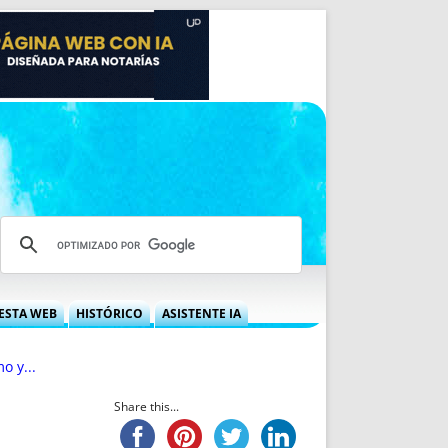
ESTA WEB
HISTÓRICO
ASISTENTE IA
A DGRN
QUÉ OFRECEMOS
o y...
 NIF
IDEARIO WEB
 LABORAL
QUIÉNES SOMOS
Share this...
ÁBILES
HISTORIA