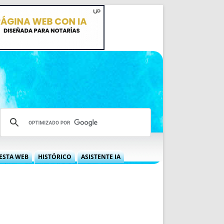
ESTA WEB
HISTÓRICO
ASISTENTE IA
A DGRN
QUÉ OFRECEMOS
 NIF
IDEARIO WEB
 LABORAL
QUIÉNES SOMOS
ÁBILES
HISTORIA