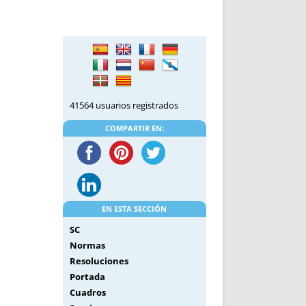
DE INICIO
PREMIO NYR
VORITOS
CONVENCIONES ANUALES
A IRPF
NUEVA ETAPA
AS
POLÍTICA DE PRIVACIDAD
IJUELAS
AVISO LEGAL
POTECA
REPORTAR INCIDENCIA
41564 usuarios registrados
PERES
LOGOTIPO
COMPARTIR EN:
CES
ENTREVISTAS
SONRISA
ENVÍA CORREO
CANALES DE VÍDEO
EN ESTA SECCIÓN
SC
Normas
Resoluciones
Portada
Cuadros