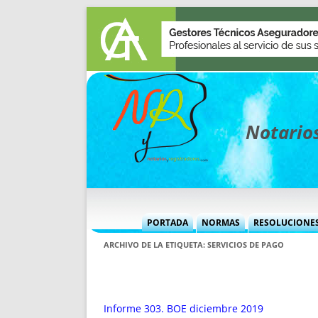
Notarios
PORTADA
NORMAS
RESOLUCIONE
MÁS USADAS (CUADRO)
INFORMES 
ARCHIVO DE LA ETIQUETA:
SERVICIOS DE PAGO
INFORMES MENSUALES
VOCES P
MÁS DESTACADAS
VOCES M
TITULARES DESDE 2002
TITULARES
Informe 303. BOE diciembre 2019