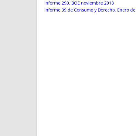
ENRIQUECIDAS
TITULARES 
Informe 290. BOE noviembre 2018
NO DESESPERES
CAT
Informe 39 de Consumo y Derecho. Enero de
A MANO
SUCESIONES 
FUTURAS NORMAS
GEORREFE
ALQUILE
TRI
LH Y C
¿SABIA
FRANCI
BÚSQUED