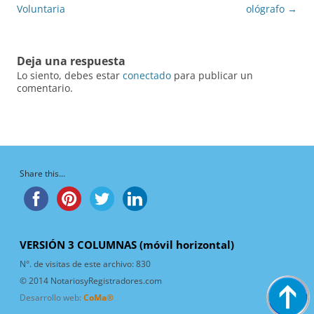
de
Voluntaria
ológrafo
→
entradas
Deja una respuesta
Lo siento, debes estar
conectado
para publicar un
comentario.
Share this...
VERSIÓN 3 COLUMNAS (móvil horizontal)
N°. de visitas de este archivo:
830
© 2014 NotariosyRegistradores.com
Desarrollo web:
CoMa®