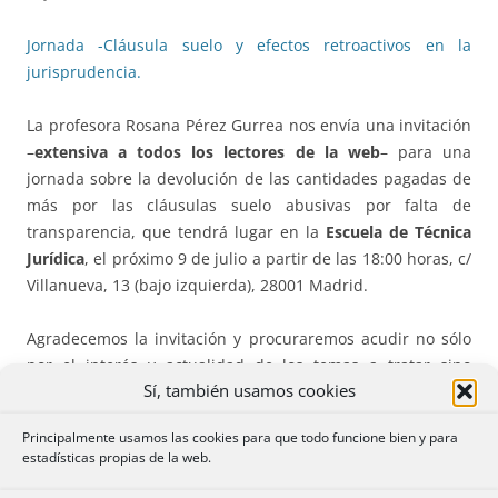
Jornada -Cláusula suelo y efectos retroactivos en la
jurisprudencia.
La profesora Rosana Pérez Gurrea nos envía una invitación
–
extensiva a todos los lectores de la web
– para una
jornada sobre la devolución de las cantidades pagadas de
más por las cláusulas suelo abusivas por falta de
transparencia, que tendrá lugar en la
Escuela de Técnica
Jurídica
, el próximo 9 de julio a partir de las 18:00 horas, c/
Villanueva, 13 (bajo izquierda), 28001 Madrid.
Agradecemos la invitación y procuraremos acudir no sólo
por el interés y actualidad de los temas a tratar sino
Sí, también usamos cookies
también por la autoridad de los ponentes.
Principalmente usamos las cookies para que todo funcione bien y para
Descárguese la invitación y avise que
estadísticas propias de la web.
va: