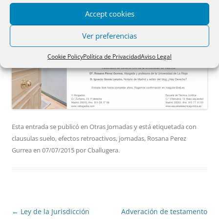
Accept cookies
Ver preferencias
Cookie Policy
Política de Privacidad
Aviso Legal
Esta entrada se publicó en
Otras Jornadas
y está etiquetada con
clausulas suelo
,
efectos retroactivos
,
jornadas
,
Rosana Perez
Gurrea
en
07/07/2015
por
Cballugera
.
Navegación
←
Ley de la Jurisdicción
Adveración de testamento