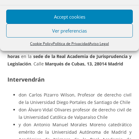
Texto, presentación y contenidos fundamentales
Accept cookies
de
Íñigo de la Maza Gazmuri, Carlos Pizarro Wilson y
Ver preferencias
Álvaro Vidal Olivares
Cookie Policy
Política de Privacidad
Aviso Legal
El acto se celebrará el
martes 9 de enero de 2018
a las
19
horas
en la
sede de la Real Academia de Jurisprudencia y
Legislación
. Calle
Marqués de Cubas, 13, 28014 Madrid
Intervendrán
don Carlos Pizarro Wilson, Profesor de derecho civil
de la Universidad Diego Portales de Santiago de Chile
don Álvaro Vidal Olivares profesor de derecho civil de
la Universidad Católica de Valparaíso Chile
y don Antonio Manuel Morales Moreno catedrático
emérito de la Universidad Autónoma de Madrid y