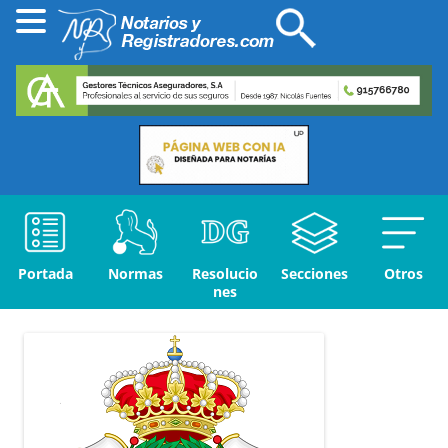
Portada
Normas
Resolucio
Secciones
Otros
nes