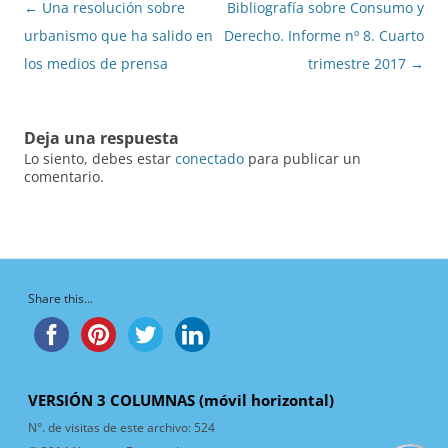
Navegación
←
Una resolución sobre
Bibliografía sobre Consumo y
de
urbanismo que ha salido en
Derecho. Informe nº 8. Cuarto
entradas
los medios de prensa
trimestre 2017
→
Deja una respuesta
Lo siento, debes estar
conectado
para publicar un
comentario.
Share this...
VERSIÓN 3 COLUMNAS (móvil horizontal)
N°. de visitas de este archivo:
524