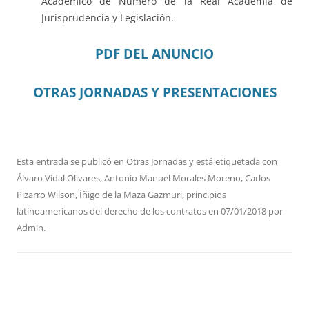
Académico de Número de la Real Academia de
Jurisprudencia y Legislación.
PDF DEL ANUNCIO
OTRAS JORNADAS Y PRESENTACIONES
Esta entrada se publicó en
Otras Jornadas
y está etiquetada con
Álvaro Vidal Olivares
,
Antonio Manuel Morales Moreno
,
Carlos
Pizarro Wilson
,
Íñigo de la Maza Gazmuri
,
principios
latinoamericanos del derecho de los contratos
en
07/01/2018
por
Admin
.