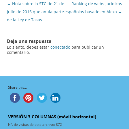
Navegación
←
Nota sobre la STC de 21 de
Ranking de webs jurídicas
de
julio de 2016 que anula parte
españolas basado en Alexa
→
entradas
de la Ley de Tasas
Deja una respuesta
Lo siento, debes estar
conectado
para publicar un
comentario.
Share this...
VERSIÓN 3 COLUMNAS (móvil horizontal)
N°. de visitas de este archivo:
872