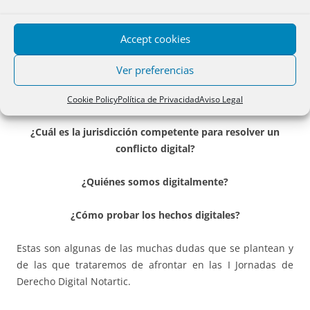
conceptos, cambia el medio; sin embargo el cambio de
medio constituye un nuevo reto y nuevas oportunidades,
Accept cookies
que nos obligan a repasar conceptos jurídicos que
creíamos consolidados.
Ver preferencias
¿Cuáles son las fuentes del derecho digital?
Cookie Policy
Política de Privacidad
Aviso Legal
¿Cuál es la jurisdicción competente para resolver un
conflicto digital?
¿Quiénes somos digitalmente?
¿Cómo probar los hechos digitales?
Estas son algunas de las muchas dudas que se plantean y
de las que trataremos de afrontar en las I Jornadas de
Derecho Digital Notartic.