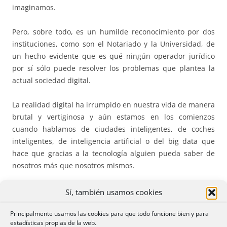
imaginamos.
Pero, sobre todo, es un humilde reconocimiento por dos
instituciones, como son el Notariado y la Universidad, de
un hecho evidente que es qué ningún operador jurídico
por sí sólo puede resolver los problemas que plantea la
actual sociedad digital.
La realidad digital ha irrumpido en nuestra vida de manera
brutal y vertiginosa y aún estamos en los comienzos
cuando hablamos de ciudades inteligentes, de coches
inteligentes, de inteligencia artificial o del big data que
hace que gracias a la tecnología alguien pueda saber de
nosotros más que nosotros mismos.
Hoy en día trabajamos y nos relacionamos de forma
Sí, también usamos cookies
diferente a cómo se hacía hace poco menos de una
Principalmente usamos las cookies para que todo funcione bien y para
década; sin embargo el trabajo sigue siendo trabajo, y las
estadísticas propias de la web.
relaciones humanas, relaciones. No cambian los