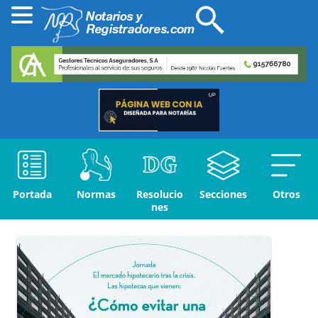
Portada
Normas
Resolucio
Secciones
Otros
nes