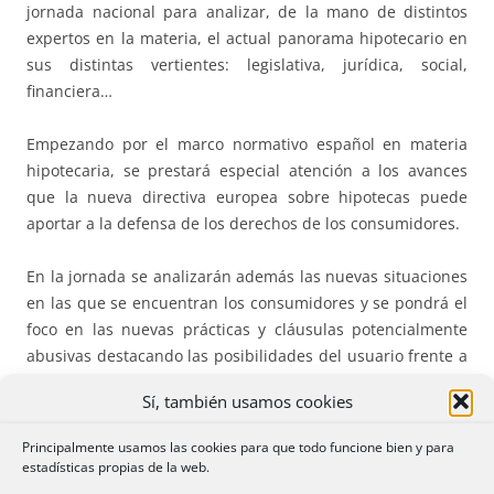
jornada nacional para analizar, de la mano de distintos
expertos en la materia, el actual panorama hipotecario en
sus distintas vertientes: legislativa, jurídica, social,
financiera…
Empezando por el marco normativo español en materia
hipotecaria, se prestará especial atención a los avances
que la nueva directiva europea sobre hipotecas puede
aportar a la defensa de los derechos de los consumidores.
En la jornada se analizarán además las nuevas situaciones
en las que se encuentran los consumidores y se pondrá el
foco en las nuevas prácticas y cláusulas potencialmente
abusivas destacando las posibilidades del usuario frente a
ellas, también mecanismos para defenderse en las
Sí, también usamos cookies
ejecuciones hipotecarias.
Principalmente usamos las cookies para que todo funcione bien y para
Así mismo, se debatirá si la cultura de la vivienda ha
estadísticas propias de la web.
cambiado en España, si hay alternativa a la compra de