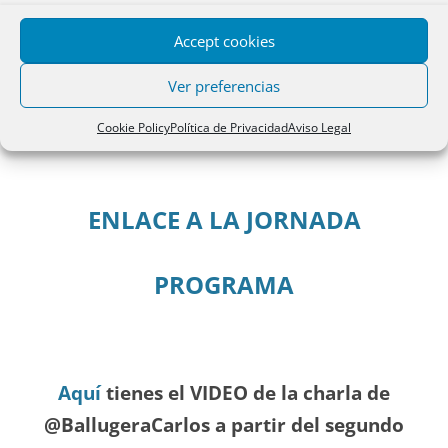
vivienda en propiedad o si podemos volver a cometer los
Accept cookies
errores de la burbuja inmobiliaria. También se abordará el
papel del Estado a la hora de garantizar el derecho a la
Ver preferencias
vivienda a un precio asequible y en unas condiciones
dignas.
Cookie Policy
Política de Privacidad
Aviso Legal
ENLACE A LA JORNADA
PROGRAMA
Aquí
tienes el VIDEO de la charla de
@BallugeraCarlos a partir del segundo