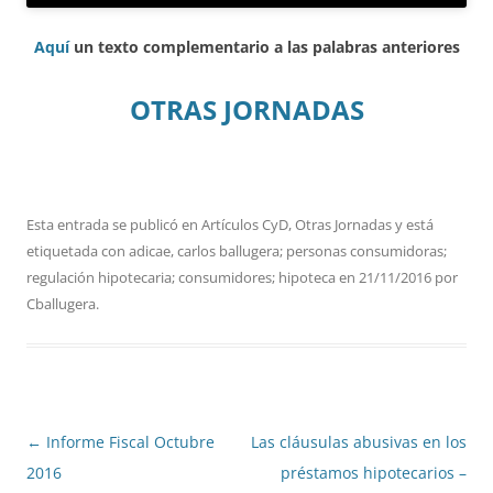
Aquí
un texto complementario a las palabras anteriores
OTRAS JORNADAS
Esta entrada se publicó en
Artículos CyD
,
Otras Jornadas
y está
etiquetada con
adicae
,
carlos ballugera; personas consumidoras;
regulación hipotecaria; consumidores; hipoteca
en
21/11/2016
por
Cballugera
.
Navegación
←
Informe Fiscal Octubre
Las cláusulas abusivas en los
de
2016
préstamos hipotecarios –