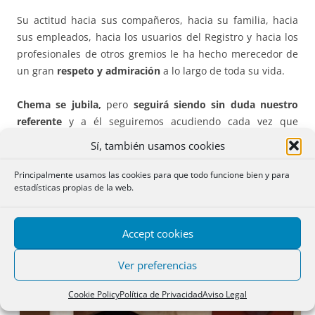
Su actitud hacia sus compañeros, hacia su familia, hacia
sus empleados, hacia los usuarios del Registro y hacia los
profesionales de otros gremios le ha hecho merecedor de
un gran
respeto y admiración
a lo largo de toda su vida.
Chema se jubila,
pero
seguirá siendo sin duda nuestro
referente
y a él seguiremos acudiendo cada vez que
tengamos alguna inquietud personal o jurídica.
Sí, también usamos cookies
Muchísimas gracias Chema
por todo lo que nos has
ofrecido personal y profesionalmente, de parte de todos
Principalmente usamos las cookies para que todo funcione bien y para
estadísticas propias de la web.
tus amigos, y compañeros, y también del equipo de
redacción de www.notariosyregistradores.com.
Accept cookies
Ver preferencias
Juan Carlos Casas Rojo (en nombre de todos ellos)
Cookie Policy
Política de Privacidad
Aviso Legal