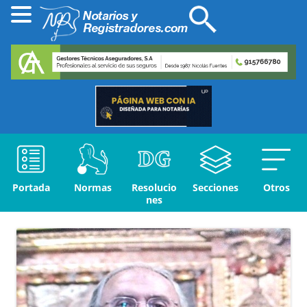
Portada
Normas
Resolucio
Secciones
Otros
nes