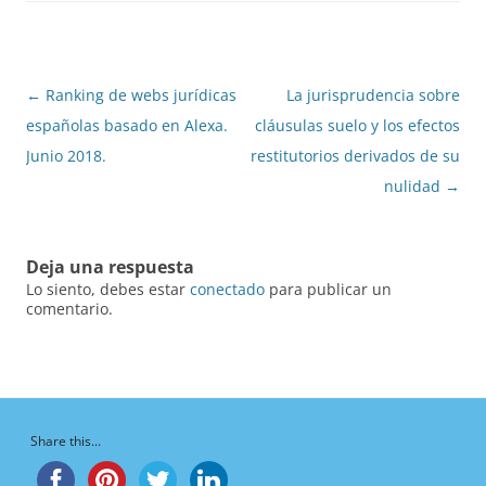
Navegación
←
Ranking de webs jurídicas
La jurisprudencia sobre
de
españolas basado en Alexa.
cláusulas suelo y los efectos
entradas
Junio 2018.
restitutorios derivados de su
nulidad
→
Deja una respuesta
Lo siento, debes estar
conectado
para publicar un
comentario.
Share this...