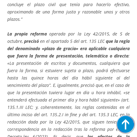
concluye el plazo civil que tenía para hacerlo efectivo,
aproximando de una forma justa y razonable unos y otros
plazos.”
La propia reforma
operada por la Ley 42/2015, de 5 de
octubre,
precisó
en el apartado 5 del art. 135 LEC
que la regla
del denominado «plazo de gracia» era aplicable cualquiera
que fuera la forma de presentación, telemática o directa
:
«La presentación de escritos y documentos, cualquiera que
fuera la forma, si estuviere sujeta a plazo, podrá efectuarse
hasta las quince horas del día hábil siguiente al del
vencimiento del plazo”. E, igualmente, precisó que, en el caso de
que la presentación tuviera lugar en día u hora inhábil, «se
entenderá efectuada el primer día y hora hábil siguiente» (art.
135.1.III LEC; y, coherentemente, las reglas contenidas en el
último inciso del art. 135.2.I in fine y del art. 135.3 LEC, en la
redacción dada por la Ley 42/2015, que siguen teniendo su
correspondencia en la redacción tras la reforma por el Real
Decreto-ley 6/2023). Es decir, que
los efectos de la