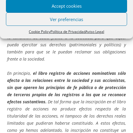
realizado.
Esto es, la inscripción no se prevé como un requisito
Accept cookies
constitutivo, sin perjuicio de que cumpla una función propia.
Ver preferencias
En realidad, el libro registro de acciones nominativas tiene
una exclusiva función de legitimación,
pues permite acreditar
Cookie Policy
Política de Privacidad
Aviso Legal
la condición de socio frente a la sociedad, para que aquel
pueda ejercitar sus derechos (patrimoniales y políticos) y
también para que se le puedan reclamar sus obligaciones
frente a la sociedad.
En principio,
el libro registro de acciones nominativas sólo
afecta a las relaciones entre la sociedad y sus accionistas,
sin que operen los principios de fe pública o de protección
de terceros propios de los registros a los que se reconoce
efectos sustantivos.
De tal forma que la inscripción en el libro
registro de acciones no produce efectos respecto de la
titularidad de las acciones, ni tampoco de los derechos reales
limitados que pudieran haberse constituido. A estos efectos,
como ya hemos adelantado, la inscripción no constituye un