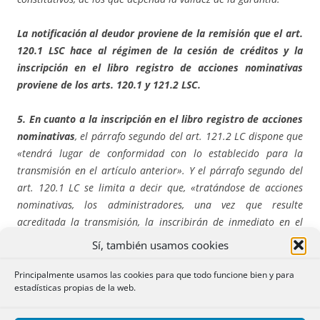
La notificación al deudor proviene de la remisión que el art.
120.1 LSC hace al régimen de la cesión de créditos y la
inscripción en el libro registro de acciones nominativas
proviene de los arts. 120.1 y 121.2 LSC.
5. En cuanto a la inscripción en el libro registro de acciones
nominativas
, el párrafo segundo del art. 121.2 LC dispone que
«tendrá lugar de conformidad con lo establecido para la
transmisión en el artículo anterior». Y el párrafo segundo del
art. 120.1 LC se limita a decir que, «tratándose de acciones
nominativas, los administradores, una vez que resulte
acreditada la transmisión, la inscribirán de inmediato en el
libro-registro de acciones nominativas». De ello se infiere que
Sí, también usamos cookies
la prenda de acciones nominativas, una vez acreditada, debería
ser inscrita en el libro registro de acciones. Pero adviértase que
Principalmente usamos las cookies para que todo funcione bien y para
estadísticas propias de la web.
la inscripción presupone que la transmisión, o en este caso
la constitución de la prenda sobre las acciones, se ha