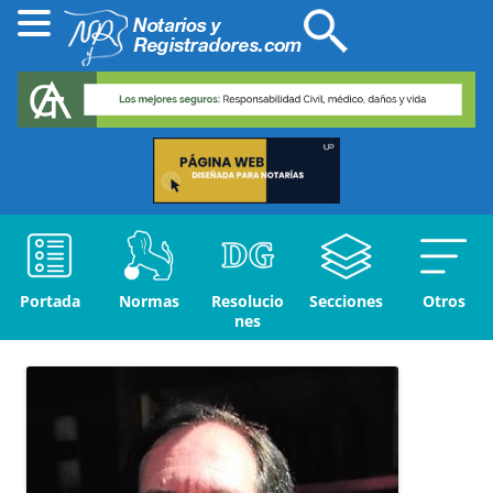
Portada
Normas
Resolucio
Secciones
Otros
nes