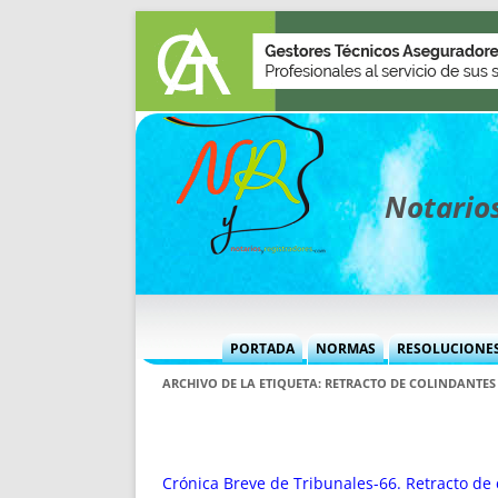
Notarios
PORTADA
NORMAS
RESOLUCIONE
MÁS USADAS (CUADRO)
INFORMES 
ARCHIVO DE LA ETIQUETA:
RETRACTO DE COLINDANTES
INFORMES MENSUALES
VOCES P
MÁS DESTACADAS
VOCES M
TITULARES DESDE 2002
TITULARES
Crónica Breve de Tribunales-66. Retracto de 