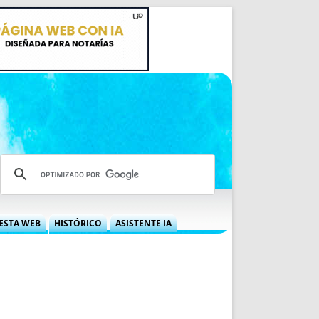
ESTA WEB
HISTÓRICO
ASISTENTE IA
A DGRN
QUÉ OFRECEMOS
 NIF
IDEARIO WEB
 LABORAL
QUIÉNES SOMOS
ÁBILES
HISTORIA