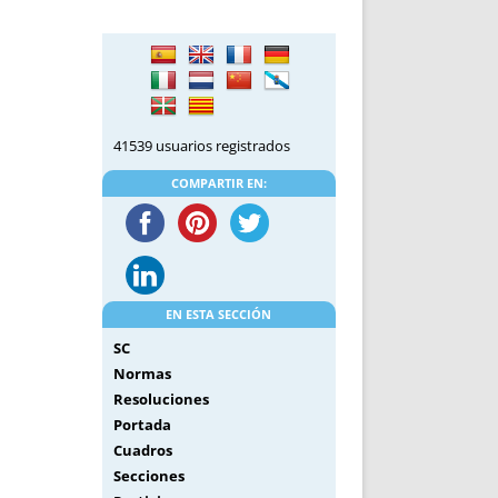
DE INICIO
PREMIO NYR
VORITOS
CONVENCIONES ANUALES
A IRPF
NUEVA ETAPA
AS
POLÍTICA DE PRIVACIDAD
IJUELAS
AVISO LEGAL
41539 usuarios registrados
POTECA
REPORTAR INCIDENCIA
PERES
LOGOTIPO
COMPARTIR EN:
CES
ENTREVISTAS
SONRISA
ENVÍA CORREO
CANALES DE VÍDEO
EN ESTA SECCIÓN
SC
Normas
Resoluciones
Portada
Cuadros
Secciones