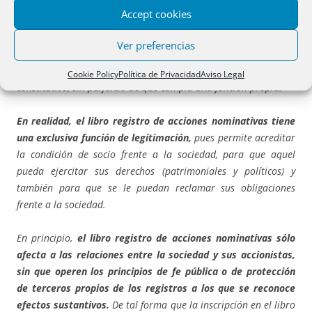
la prenda de acciones nominativas, una vez acreditada, debería
Accept cookies
ser inscrita en el libro registro de acciones. Pero adviértase que
la inscripción presupone que la transmisión, o en este caso
Ver preferencias
la constitución de la prenda sobre las acciones, se ha
realizado.
Esto es, la inscripción no se prevé como un requisito
Cookie Policy
Política de Privacidad
Aviso Legal
constitutivo, sin perjuicio de que cumpla una función propia.
En realidad, el libro registro de acciones nominativas tiene
una exclusiva función de legitimación,
pues permite acreditar
la condición de socio frente a la sociedad, para que aquel
pueda ejercitar sus derechos (patrimoniales y políticos) y
también para que se le puedan reclamar sus obligaciones
frente a la sociedad.
En principio,
el libro registro de acciones nominativas sólo
afecta a las relaciones entre la sociedad y sus accionistas,
sin que operen los principios de fe pública o de protección
de terceros propios de los registros a los que se reconoce
efectos sustantivos.
De tal forma que la inscripción en el libro