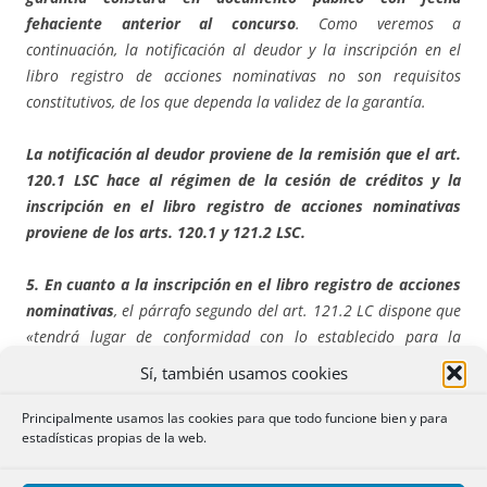
fehaciente anterior al concurso
. Como veremos a
continuación, la notificación al deudor y la inscripción en el
libro registro de acciones nominativas no son requisitos
constitutivos, de los que dependa la validez de la garantía.
La notificación al deudor proviene de la remisión que el art.
120.1 LSC hace al régimen de la cesión de créditos y la
inscripción en el libro registro de acciones nominativas
proviene de los arts. 120.1 y 121.2 LSC.
5. En cuanto a la inscripción en el libro registro de acciones
nominativas
, el párrafo segundo del art. 121.2 LC dispone que
«tendrá lugar de conformidad con lo establecido para la
transmisión en el artículo anterior». Y el párrafo segundo del
Sí, también usamos cookies
art. 120.1 LC se limita a decir que, «tratándose de acciones
nominativas, los administradores, una vez que resulte
Principalmente usamos las cookies para que todo funcione bien y para
estadísticas propias de la web.
acreditada la transmisión, la inscribirán de inmediato en el
libro-registro de acciones nominativas». De ello se infiere que