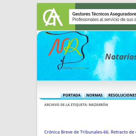
Notarios
PORTADA
NORMAS
RESOLUCIONE
MÁS USADAS (CUADRO)
INFORMES 
ARCHIVO DE LA ETIQUETA:
MAZARRÓN
INFORMES MENSUALES
VOCES P
MÁS DESTACADAS
VOCES M
TITULARES DESDE 2002
TITULARES
Crónica Breve de Tribunales-66. Retracto de 