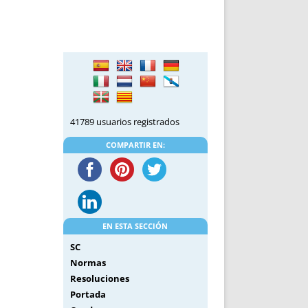
DE INICIO
PREMIO NYR
VORITOS
CONVENCIONES ANUALES
A IRPF
NUEVA ETAPA
AS
POLÍTICA DE PRIVACIDAD
IJUELAS
AVISO LEGAL
POTECA
REPORTAR INCIDENCIA
PERES
LOGOTIPO
41789 usuarios registrados
CES
ENTREVISTAS
COMPARTIR EN:
SONRISA
ENVÍA CORREO
CANALES DE VÍDEO
EN ESTA SECCIÓN
SC
Normas
Resoluciones
Portada