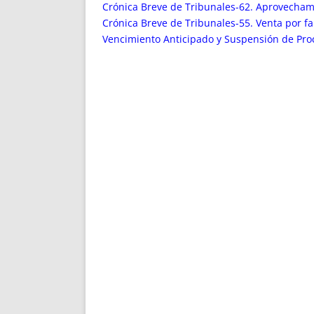
ENRIQUECIDAS
TITULARES 
Crónica Breve de Tribunales-62. Aprovecham
NO DESESPERES
CAT
Crónica Breve de Tribunales-55. Venta por fa
Vencimiento Anticipado y Suspensión de Pro
A MANO
SUCESIONES 
FUTURAS NORMAS
GEORREFE
ALQUILE
TRI
LH Y C
¿SABIA
FRANCI
BÚSQUED