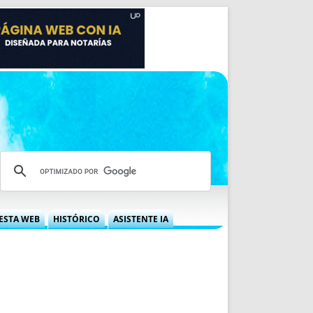
ESTA WEB
HISTÓRICO
ASISTENTE IA
A DGRN
QUÉ OFRECEMOS
 NIF
IDEARIO WEB
 LABORAL
QUIÉNES SOMOS
ÁBILES
HISTORIA