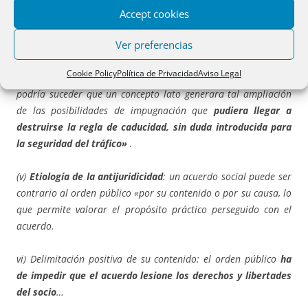
negocios que suponen un ataque a la protección de los
Accept cookies
accionistas ausentes, a los accionistas minoritarios e incluso a
Ver preferencias
terceros.
Cookie Policy
Política de Privacidad
Aviso Legal
(iv)
Criterio de interpretación restrictiva
…
toda vez que
podría suceder que un concepto lato generara tal ampliación
de las posibilidades de impugnación que
pudiera llegar a
destruirse la regla de caducidad, sin duda introducida para
la seguridad del tráfico»
.
(v)
Etiología de la antijuridicidad
: un acuerdo social puede ser
contrario al orden público «por su contenido o por su causa, lo
que permite valorar el propósito práctico perseguido con el
acuerdo.
vi) Delimitación positiva de su contenido: el orden público
ha
de impedir que el acuerdo lesione los derechos y libertades
del socio
…