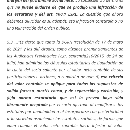
margen del patrimonio social neto
. La consecuencia de ello es
que
no puede dudarse de que se produjo una infracción de
los estatutos y del art. 100.1 LSRL
. La cuestión que ahora
debemos dilucidar es si, además, esa infracción constituía o no
una vulneración del orden público.
5.3…..”Es cierto que tanto la DGRN (resolución de 17 de mayo
de 2021 y las allí citadas) como algunos pronunciamientos de
las Audiencias Provinciales (v.gr. sentencia216/2015, de 24 de
julio) han admitido las cláusulas estatutarias de liquidación de
la cuota del socio saliente por el valor neto contable de sus
participaciones o acciones, a condición de que: (i)
ese criterio
del valor contable se aplique para todos los supuestos de
salida forzosa, mortis causa, y de separación y exclusión,
y
(ii)
la norma estatutaria que así lo prevea haya sido
libremente aceptada
por el socio afectado al modificarse los
estatutos por unanimidad o al incorporarse con posterioridad
a la sociedad asumiendo los estatutos sociales, de forma que
«aun cuando el valor neto contable fuera inferior al valor