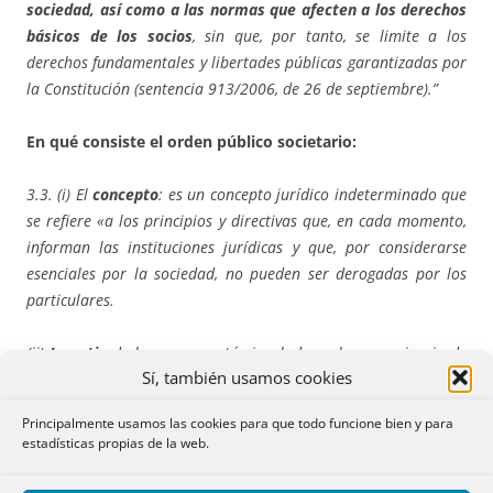
sociedad, así como a las normas que afecten a los derechos
básicos de los socios
, sin que, por tanto, se limite a los
derechos fundamentales y libertades públicas garantizadas por
la Constitución (sentencia 913/2006, de 26 de septiembre).”
En qué consiste el orden público societario:
3.3. (i) El
concepto
: es un concepto jurídico indeterminado que
se refiere «a los principios y directivas que, en cada momento,
informan las instituciones jurídicas y que, por considerarse
esenciales por la sociedad, no pueden ser derogadas por los
particulares.
(ii)
La ratio
de la norma: está vinculada a «la conveniencia de
Sí, también usamos cookies
facilitar la certeza de las relaciones jurídicas para evitar la
perturbación tardía del tráfico jurídico»
Principalmente usamos las cookies para que todo funcione bien y para
estadísticas propias de la web.
iii)
Finalidad tuitiva de los derechos del socio minoritario y
terceros
: «generalmente se aplica a acuerdos, convenios o