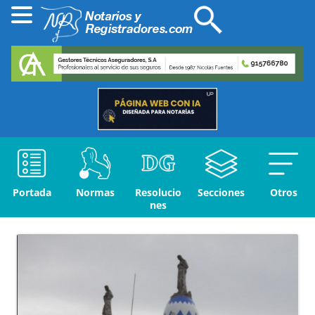
Portada
Normas
Resolucio
Secciones
Otros
nes