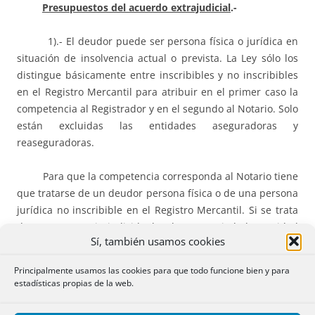
Presupuestos del acuerdo extrajudicial
.-
1).- El deudor puede ser persona física o jurídica en
situación de insolvencia actual o prevista. La Ley sólo los
distingue básicamente entre inscribibles y no inscribibles
en el Registro Mercantil para atribuir en el primer caso la
competencia al Registrador y en el segundo al Notario. Solo
están excluidas las entidades aseguradoras y
reaseguradoras.
Para que la competencia corresponda al Notario tiene
que tratarse de un deudor persona física o de una persona
jurídica no inscribible en el Registro Mercantil. Si se trata
de un empresario individual o de una sociedad o entidad
Sí, también usamos cookies
inscribible en el Registro Mercantil la competencia para
tramitar la solicitud y nombrar mediador concursal
Principalmente usamos las cookies para que todo funcione bien y para
corresponde al Registrador Mercantil del domicilio del
estadísticas propias de la web.
deudor (
Artículo 232.3 LC
). En los demás casos la
competencia corresponde al Notario hábil para actuar en