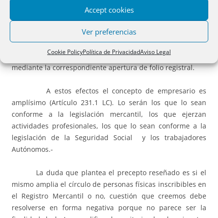
el domicilio del deudor.
Accept cookies
Ver preferencias
La no inscripción de hecho no priva de competencia
al Registrador cuya primera actuación al recibir la solicitud
Cookie Policy
Política de Privacidad
Aviso Legal
debe ser inscribir al solicitante en el Registro Mercantil
mediante la correspondiente apertura de folio registral.
A estos efectos el concepto de empresario es
amplísimo (Artículo 231.1 LC). Lo serán los que lo sean
conforme a la legislación mercantil, los que ejerzan
actividades profesionales, los que lo sean conforme a la
legislación de la Seguridad Social y los trabajadores
Autónomos.-
La duda que plantea el precepto reseñado es si el
mismo amplia el círculo de personas físicas inscribibles en
el Registro Mercantil o no, cuestión que creemos debe
resolverse en forma negativa porque no parece ser la