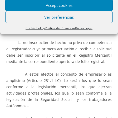
tramitar la solicitud y nombrar mediador concursal
Accept cookies
corresponde al Registrador Mercantil del domicilio del
Ver preferencias
deudor (
Artículo 232.3 LC
). En los demás casos la
competencia corresponde al Notario hábil para actuar en
Cookie Policy
Política de Privacidad
Aviso Legal
el domicilio del deudor.
La no inscripción de hecho no priva de competencia
al Registrador cuya primera actuación al recibir la solicitud
debe ser inscribir al solicitante en el Registro Mercantil
mediante la correspondiente apertura de folio registral.
A estos efectos el concepto de empresario es
amplísimo (Artículo 231.1 LC). Lo serán los que lo sean
conforme a la legislación mercantil, los que ejerzan
actividades profesionales, los que lo sean conforme a la
legislación de la Seguridad Social y los trabajadores
Autónomos.-