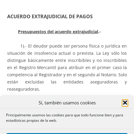
ACUERDO EXTRAJUDICIAL DE PAGOS
Presupuestos del acuerdo extrajudicial
.-
1).- El deudor puede ser persona física o jurídica en
situación de insolvencia actual o prevista. La Ley sólo los
distingue básicamente entre inscribibles y no inscribibles
en el Registro Mercantil para atribuir en el primer caso la
competencia al Registrador y en el segundo al Notario. Solo
están excluidas las entidades aseguradoras y
reaseguradoras.
Sí, también usamos cookies
Para que la competencia corresponda al Notario tiene
que tratarse de un deudor persona física o de una persona
Principalmente usamos las cookies para que todo funcione bien y para
jurídica no inscribible en el Registro Mercantil. Si se trata
estadísticas propias de la web.
de un empresario individual o de una sociedad o entidad
inscribible en el Registro Mercantil la competencia para