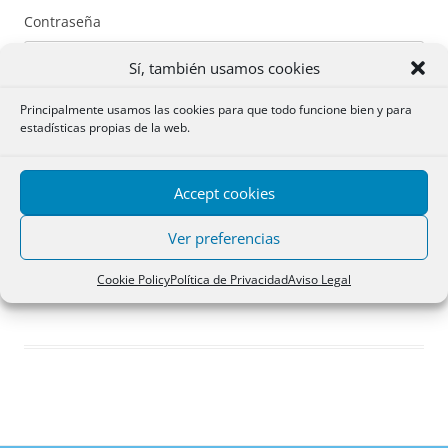
Contraseña
Sí, también usamos cookies
Principalmente usamos las cookies para que todo funcione bien y para
estadísticas propias de la web.
Recuérdame
Accept cookies
Acceder
Ver preferencias
Registro
Cookie Policy
Política de Privacidad
Aviso Legal
¿Has olvidado tu contraseña?