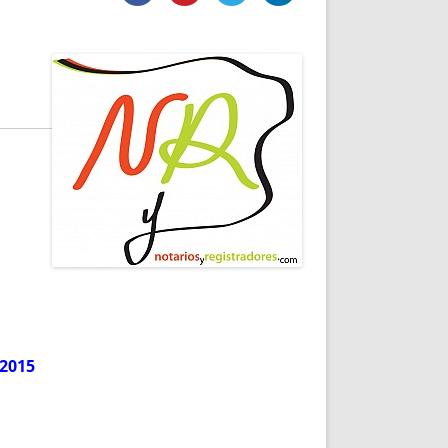
DE INICIO
PREMIO NYR
VORITOS
CONVENCIONES ANUALES
A IRPF
NUEVA ETAPA
AS
POLÍTICA DE PRIVACIDAD
IJUELAS
AVISO LEGAL
POTECA
REPORTAR INCIDENCIA
PERES
LOGOTIPO
CES
ENTREVISTAS
SONRISA
ENVÍA CORREO
CANALES DE VÍDEO
2015