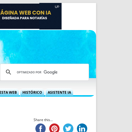
ESTA WEB
HISTÓRICO
ASISTENTE IA
A DGRN
QUÉ OFRECEMOS
 NIF
IDEARIO WEB
 LABORAL
QUIÉNES SOMOS
Share this...
ÁBILES
HISTORIA