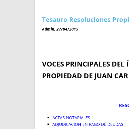
ENRIQUECIDAS
TITULARES 
NO DESESPERES
CAT
A MANO
SUCESIONES 
Tesauro Resoluciones Propi
FUTURAS NORMAS
GEORREFE
Admin, 27/04/2015
ALQUILE
TRI
LH Y C
¿SABIA
VOCES PRINCIPALES DEL 
FRANCI
BÚSQUED
PROPIEDAD DE JUAN CAR
RES
ACTAS NOTARIALES
ADJUDICACION EN PAGO DE DEUDAS