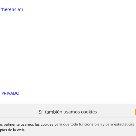
“herencia”)
 PRIVADO
Sí, también usamos cookies
RICULAR
DACION DE TRACTO INTERRUMPIDO
ncipalmente usamos las cookies para que todo funcione bien y para estadísticas
RAR EXCESOS DE CABIDA
pias de la web.
S Y GRAVAMENES