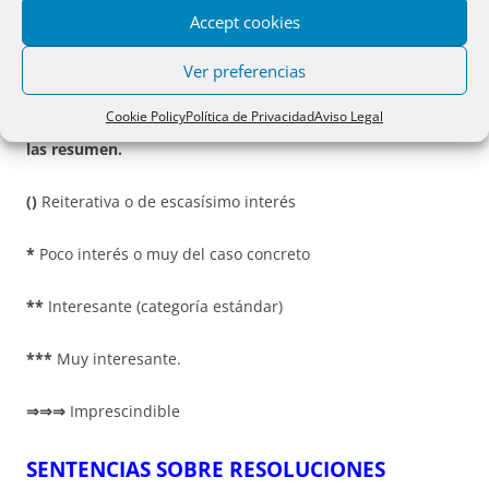
Accept cookies
VALORACIÓN DE LAS RESOLUCIONES POR SU
IMPORTANCIA:
Ver preferencias
Cookie Policy
Política de Privacidad
Aviso Legal
Se van a seguir estos criterios a juicio de las personas que
las resumen.
()
Reiterativa o de escasísimo interés
*
Poco interés o muy del caso concreto
**
Interesante (categoría estándar)
***
Muy interesante.
⇒⇒⇒
Imprescindible
SENTENCIAS SOBRE RESOLUCIONES