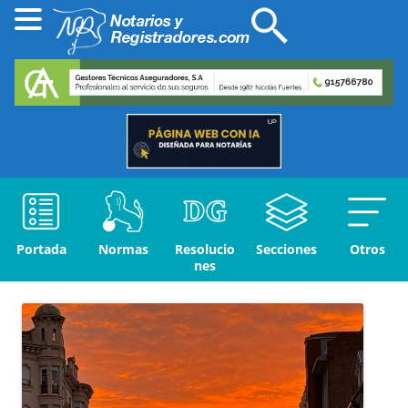
Portada
Normas
Resolucio
Secciones
Otros
nes