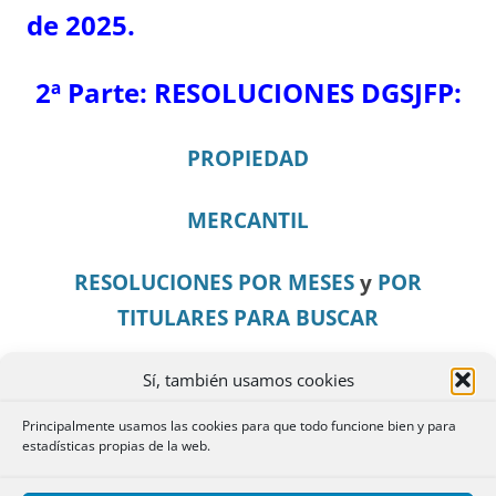
de 2025.
2ª Parte:
RESOLUCIONES DGSJFP:
PROPIEDAD
MERCANTIL
RESOLUCIONES POR MESES
y
POR
TITULARES PARA BUSCAR
Ir al INFORME de FEBRERO (Secciones I y II
Sí, también usamos cookies
del BOE)
Principalmente usamos las cookies para que todo funcione bien y para
estadísticas propias de la web.
IR A
¡NO TE LO PIERDAS!
DE FEBRERO