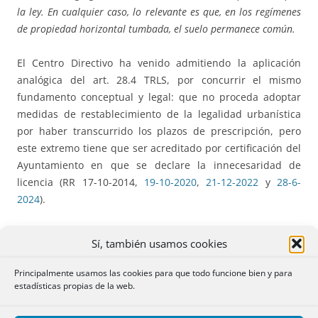
la ley. En cualquier caso, lo relevante es que, en los regímenes
de propiedad horizontal tumbada, el suelo permanece común.
El Centro Directivo ha venido admitiendo la aplicación
analógica del art. 28.4 TRLS, por concurrir el mismo
fundamento conceptual y legal: que no proceda adoptar
medidas de restablecimiento de la legalidad urbanística
por haber transcurrido los plazos de prescripción, pero
este extremo tiene que ser acreditado por certificación del
Ayuntamiento en que se declare la innecesaridad de
licencia (RR 17-10-2014,
19-10-2020
,
21-12-2022
y
28-6-
2024
).
Comentario
: El planteamiento general de la resolución
Sí, también usamos cookies
sigue la línea marcada en los últimos años por el Centro
Directivo, pero en este caso existe una particularidad: en la
Principalmente usamos las cookies para que todo funcione bien y para
declaración de obra por antigüedad ya se expresó que en
estadísticas propias de la web.
la finca existían dos viviendas independientes, sin que en