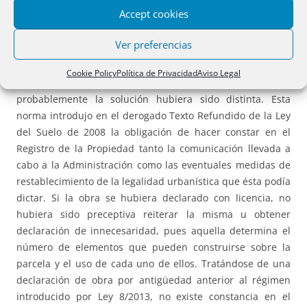
la escritura de división horizontal se exprese modificación
Accept cookies
alguna al fraccionamiento ya operado en su momento.
Ver preferencias
Si dicha declaración de obra por antigüedad hubiera sido
posterior al régimen introducido por Ley 8/2013, de 6 de
Cookie Policy
Política de Privacidad
Aviso Legal
junio, de rehabilitación, regeneración y renovación urbana,
probablemente la solución hubiera sido distinta. Esta
norma introdujo en el derogado Texto Refundido de la Ley
del Suelo de 2008 la obligación de hacer constar en el
Registro de la Propiedad tanto la comunicación llevada a
cabo a la Administración como las eventuales medidas de
restablecimiento de la legalidad urbanística que ésta podía
dictar. Si la obra se hubiera declarado con licencia, no
hubiera sido preceptiva reiterar la misma u obtener
declaración de innecesaridad, pues aquella determina el
número de elementos que pueden construirse sobre la
parcela y el uso de cada uno de ellos. Tratándose de una
declaración de obra por antigüedad anterior al régimen
introducido por Ley 8/2013, no existe constancia en el