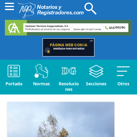
Portada
Normas
Resolucio
Secciones
Otros
nes