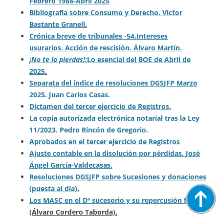
Febrero 1988-Abril 2025
Bibliografía sobre Consumo y Derecho. Víctor
Bastante Granell
.
Crónica breve de tribunales -54.
Intereses
usurarios.
Acción de rescisión. Álvaro Martín.
¡No te lo pierdas!:
Lo esencial del BOE de Abril de
2025
.
Separata del índice de resoluciones DGSJFP Marzo
2025. Juan Carlos Casas.
Dictamen del tercer ejercicio de Registros.
La copia autorizada electrónica notarial tras la Ley
11/2023. Pedro Rincón de Gregorio.
Aprobados en el tercer ejercicio de Registros
Ajuste contable en la disolución por pérdidas. José
Ángel García-Valdecasas.
Resoluciones DGSJFP sobre Sucesiones y donaciones
(puesta al día)
.
Los MASC en el Dº sucesorio y su repercusión fiscal
.
(Álvaro Cordero Taborda).