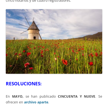
cinco notarios y de cuatro registradores.
RESOLUCIONES:
En
MAYO,
se han publicado
CINCUENTA Y NUEVE
. Se
ofrecen en
archivo aparte
.