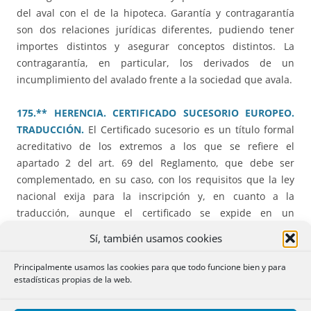
del aval con el de la hipoteca. Garantía y contragarantía
son dos relaciones jurídicas diferentes, pudiendo tener
importes distintos y asegurar conceptos distintos. La
contragarantía, en particular, los derivados de un
incumplimiento del avalado frente a la sociedad que avala.
175.** HERENCIA. CERTIFICADO SUCESORIO EUROPEO.
TRADUCCIÓN.
El Certificado sucesorio es un título formal
acreditativo de los extremos a los que se refiere el
apartado 2 del art. 69 del Reglamento, que debe ser
complementado, en su caso, con los requisitos que la ley
nacional exija para la inscripción y, en cuanto a la
traducción, aunque el certificado se expide en un
formulario uniforme y con versiones plurilingües, dado
Sí, también usamos cookies
que algunos extremos que deben ser completados, puntos
7.4, 8.2.3. 8.2.4, 8.3 y 8.4 con relación a la Ley aplicable y
Principalmente usamos las cookies para que todo funcione bien y para
ciertos extremos de los anexos I a VI del formulario no
estadísticas propias de la web.
permiten una traducción simultánea por cotejo de diversas