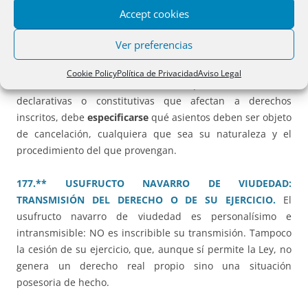
versiones lingüísticas, puede exigirse su traducción.
Accept cookies
176.** EJECUCIÓN DE HIPOTECA POR PROCEDIMIENTO
Ver preferencias
ORDINARIO. MANDAMIENTO DE CANCELACIÓN SIN
REFERIRSE A LA HIPOTECA SINO SOLO A LA ANOTACIÓN
Cookie Policy
Política de Privacidad
Aviso Legal
DE EMBARGO.
Tratándose de inscripción de sentencias
declarativas o constitutivas que afectan a derechos
inscritos, debe
especificarse
qué asientos deben ser objeto
de cancelación, cualquiera que sea su naturaleza y el
procedimiento del que provengan.
177.** USUFRUCTO NAVARRO DE VIUDEDAD:
TRANSMISIÓN DEL DERECHO O DE SU EJERCICIO.
El
usufructo navarro de viudedad es personalísimo e
intransmisible: NO es inscribible su transmisión. Tampoco
la cesión de su ejercicio, que, aunque sí permite la Ley, no
genera un derecho real propio sino una situación
posesoria de hecho.