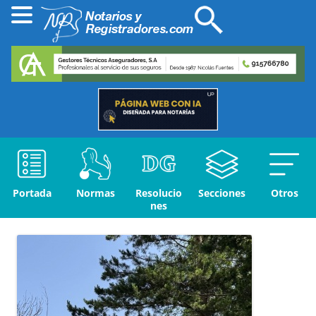
Portada
Normas
Resolucio
Secciones
Otros
nes