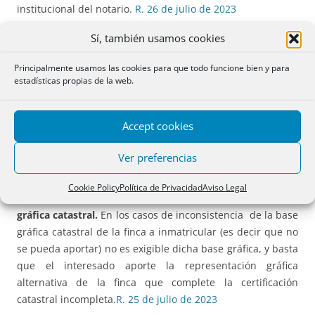
institucional del notario.
R. 26 de julio de 2023
Sí, también usamos cookies
INMATRICULACIÓN
Principalmente usamos las cookies para que todo funcione bien y para
Inmatriculación art 205 LH. Acta de notoriedad
estadísticas propias de la web.
complementaria.
El acta de notoriedad, complementaria
de título público, cumple la función de primer título
Accept cookies
público pues acredita la adquisición al menos un año
antes del segundo título, no siendo imprescindible que ese
Ver preferencias
primer título sea traslativo.
R. 25 de julio de 2023
Cookie Policy
Política de Privacidad
Aviso Legal
Inmatriculación art 205 LH. Inconsistencia de la base
gráfica catastral.
En los casos de inconsistencia de la base
gráfica catastral de la finca a inmatricular (es decir que no
se pueda aportar) no es exigible dicha base gráfica, y basta
que el interesado aporte la representación gráfica
alternativa de la finca que complete la certificación
catastral incompleta.
R. 25 de julio de 2023