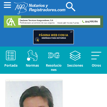
Portada
Normas
Resolucio
Secciones
Otros
nes