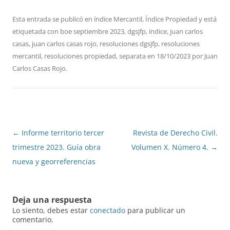
Esta entrada se publicó en
índice Mercantil
,
Índice Propiedad
y está
etiquetada con
boe septiembre 2023
,
dgsjfp
,
índice
,
juan carlos
casas
,
juan carlos casas rojo
,
resoluciones dgsjfp
,
resoluciones
mercantil
,
resoluciones propiedad
,
separata
en
18/10/2023
por
Juan
Carlos Casas Rojo
.
Navegación
←
Informe territorio tercer
Revista de Derecho Civil.
de
trimestre 2023. Guía obra
Volumen X. Número 4.
→
entradas
nueva y georreferencias
Deja una respuesta
Lo siento, debes estar
conectado
para publicar un
comentario.