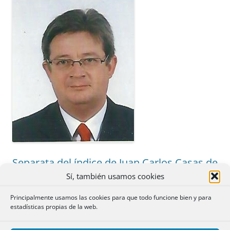
Separata del índice de Juan Carlos Casas de
Mayo de 2026
Sí, también usamos cookies
Principalmente usamos las cookies para que todo funcione bien y para
Deja un comentario
estadísticas propias de la web.
Indice: