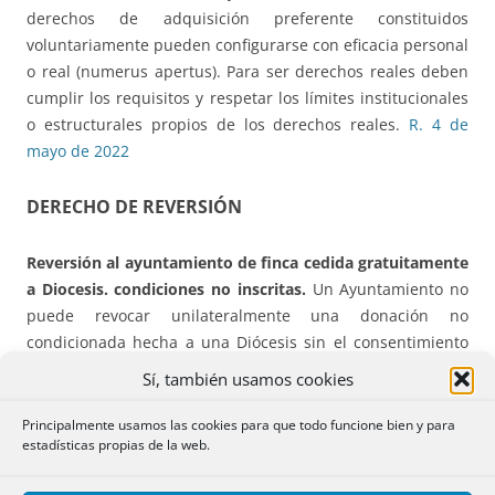
derechos de adquisición preferente constituidos
voluntariamente pueden configurarse con eficacia personal
o real (numerus apertus). Para ser derechos reales deben
cumplir los requisitos y respetar los límites institucionales
o estructurales propios de los derechos reales.
R. 4 de
mayo de 2022
DERECHO
DE REVERSIÓN
Reversión al ayuntamiento de finca cedida gratuitamente
a Diocesis.
condiciones no inscritas.
Un Ayuntamiento no
puede revocar unilateralmente una donación no
condicionada hecha a una Diócesis sin el consentimiento
expreso de la misma o en su defecto la oportuna
Sí, también usamos cookies
resolución judicial.
R. 11 de abril de 2022
Principalmente usamos las cookies para que todo funcione bien y para
estadísticas propias de la web.
DONACIÓN