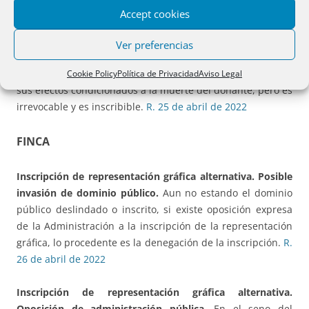
Donación mortis causa y donación inter vivos
con eficacia
Accept cookies
post mortem. Diferencias
en el derecho común entre
donación mortis causa (el donante no pierde su poder de
Ver preferencias
disposición sobre el bien donado y la puede revocar) y
donación inter vivos con eficacia post mortem, que tiene
Cookie Policy
Política de Privacidad
Aviso Legal
sus efectos condicionados a la muerte del donante, pero es
irrevocable y es inscribible.
R. 25 de abril de 2022
FINCA
Inscripción de representación gráfica alternativa
. Posible
invasión de dominio público.
Aun no estando el dominio
público deslindado o inscrito, si existe oposición expresa
de la Administración a la inscripción de la representación
gráfica, lo procedente es la denegación de la inscripción.
R.
26 de abril de 2022
Inscripción de representación gráfica alternativa.
Oposición de administración pública.
En el seno del