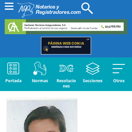
Portada
Normas
Resolucio
Secciones
Otros
nes