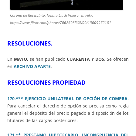
Corona de Recesvinto. Jacinta Lluch Valero, en Flikr.
https://www.flickr.com/photos/70626035@N00/15009972181
RESOLUCIONES.
En
MAYO,
se han publicado
CUARENTA Y DOS
. Se ofrecen
en
ARCHIVO APARTE
.
RESOLUCIONES PROPIEDAD
170.*** EJERCICIO UNILATERAL DE OPCIÓN DE COMPRA.
Para cancelar el derecho de opción se precisa como regla
general el depósito del precio pagado a disposición de los
titulares de las cargas posteriores.
171.** PRÉSTAMO HIPOTECARIO. INCONGRUENCIA DEL