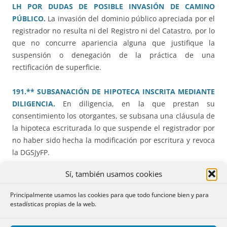
LH POR DUDAS DE POSIBLE INVASIÓN DE CAMINO
PÚBLICO.
La invasión del dominio público apreciada por el
registrador no resulta ni del Registro ni del Catastro, por lo
que no concurre apariencia alguna que justifique la
suspensión o denegación de la práctica de una
rectificación de superficie.
191.** SUBSANACIÓN DE HIPOTECA INSCRITA MEDIANTE
DILIGENCIA.
En diligencia, en la que prestan su
consentimiento los otorgantes, se subsana una cláusula de
la hipoteca escriturada lo que suspende el registrador por
no haber sido hecha la modificación por escritura y revoca
la DGSJyFP.
Sí, también usamos cookies
192.* INSCRIPCIÓN DE REPRESENTACIÓN GRÁFICA
ALTERNATIVA. POSIBLE INVASIÓN DE DOMINIO PÚBLICO.
Principalmente usamos las cookies para que todo funcione bien y para
Aun no estando el dominio público deslindado o inscrito, si
estadísticas propias de la web.
existe oposición expresa de la Administración a la
inscripción de la representación gráfica, lo procedente es