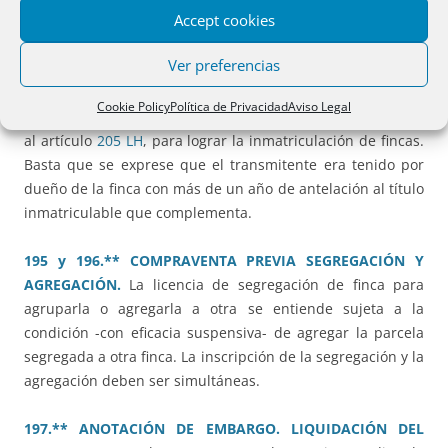
Accept cookies
la denegación de la inscripción.
Ver preferencias
194.** INMATRICULACIÓN CON ACTA DE NOTORIEDAD
COMPLEMENTARIA.
El acta de notoriedad complementaria
Cookie Policy
Política de Privacidad
Aviso Legal
de título público es un documento público apto, conforme
al artículo
205 LH
, para lograr la inmatriculación de fincas.
Basta que se exprese que el transmitente era tenido por
dueño de la finca con más de un año de antelación al título
inmatriculable que complementa.
195 y 196.** COMPRAVENTA PREVIA SEGREGACIÓN Y
AGREGACIÓN.
La licencia de segregación de finca para
agruparla o agregarla a otra se entiende sujeta a la
condición -con eficacia suspensiva- de agregar la parcela
segregada a otra finca. La inscripción de la segregación y la
agregación deben ser simultáneas.
197.** ANOTACIÓN DE EMBARGO. LIQUIDACIÓN DEL