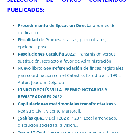
PUBLICADOS:
Procedimiento de Ejecución Directa
: apuntes de
calificación.
Fiscalidad
de Promesas, arras, precontratos,
opciones, pase…
Resoluciones Cataluña 2022:
Transmisión versus
sustitución. Retracto a favor de Administración.
Nuevo libro:
Georreferenciación
de fincas registrales
y su coordinación con el Catastro. Estudio art. 199 LH.
Autor: Joaquín Delgado
IGNACIO SOLÍS VILLA, PREMIO NOTARIOS Y
REGISTRADORES 2022
Capitulaciones matrimoniales transfronterizas
y
Registro Civil. Vicente Martorell.
¿Sabías que…?
Del 1282 al 1287. Local arrendado,
disolución sociedad, división…
Tema 12 Civil:
Ejercicio de su capacidad jurídica por