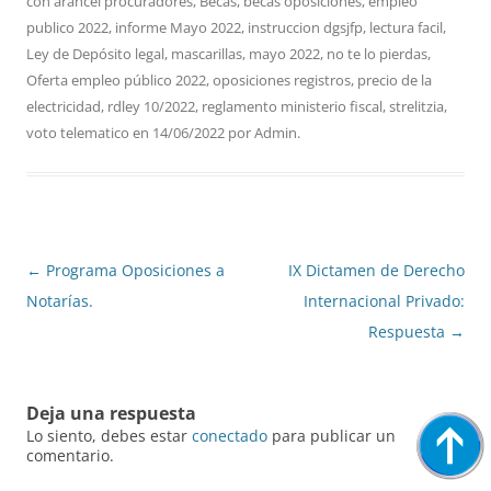
con
arancel procuradores
,
Becas
,
becas oposiciones
,
empleo
publico 2022
,
informe Mayo 2022
,
instruccion dgsjfp
,
lectura facil
,
Ley de Depósito legal
,
mascarillas
,
mayo 2022
,
no te lo pierdas
,
Oferta empleo público 2022
,
oposiciones registros
,
precio de la
electricidad
,
rdley 10/2022
,
reglamento ministerio fiscal
,
strelitzia
,
voto telematico
en
14/06/2022
por
Admin
.
Navegación
←
Programa Oposiciones a
IX Dictamen de Derecho
de
Notarías.
Internacional Privado:
entradas
Respuesta
→
Deja una respuesta
Lo siento, debes estar
conectado
para publicar un
comentario.