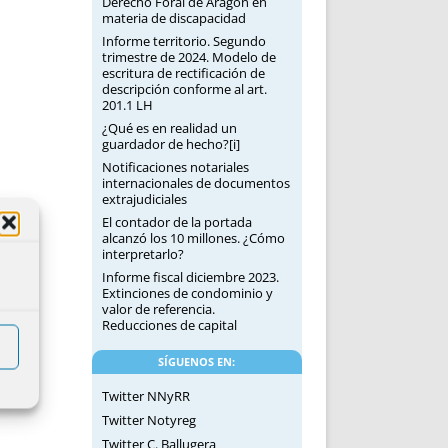
Derecho Foral de Aragón en
materia de discapacidad
Informe territorio. Segundo
trimestre de 2024. Modelo de
escritura de rectificación de
descripción conforme al art.
201.1 LH
¿Qué es en realidad un
guardador de hecho?[i]
Notificaciones notariales
internacionales de documentos
extrajudiciales
El contador de la portada
alcanzó los 10 millones. ¿Cómo
interpretarlo?
Informe fiscal diciembre 2023.
Extinciones de condominio y
valor de referencia.
Reducciones de capital
SÍGUENOS EN:
Twitter NNyRR
Twitter Notyreg
Twitter C. Ballugera