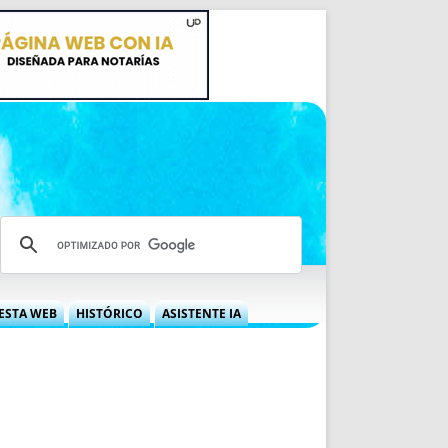
ESTA WEB
HISTÓRICO
ASISTENTE IA
A DGRN
QUÉ OFRECEMOS
 NIF
IDEARIO WEB
 LABORAL
QUIÉNES SOMOS
ÁBILES
HISTORIA