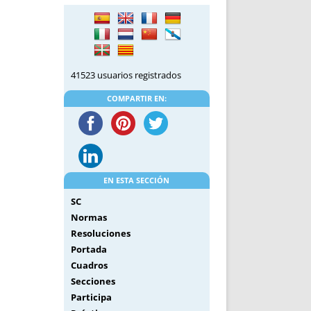
DE INICIO
PREMIO NYR
VORITOS
CONVENCIONES ANUALES
A IRPF
NUEVA ETAPA
AS
POLÍTICA DE PRIVACIDAD
41523 usuarios registrados
IJUELAS
AVISO LEGAL
POTECA
REPORTAR INCIDENCIA
COMPARTIR EN:
PERES
LOGOTIPO
CES
ENTREVISTAS
SONRISA
ENVÍA CORREO
EN ESTA SECCIÓN
CANALES DE VÍDEO
SC
Normas
Resoluciones
Portada
Cuadros
Secciones
Participa