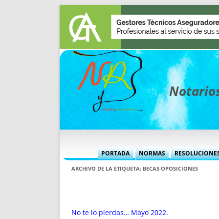
Notarios
PORTADA
NORMAS
RESOLUCIONE
MÁS USADAS (CUADRO)
INFORMES 
ARCHIVO DE LA ETIQUETA:
BECAS OPOSICIONES
INFORMES MENSUALES
VOCES P
MÁS DESTACADAS
VOCES M
TITULARES DESDE 2002
TITULARES
No te lo pierdas… Mayo 2022.