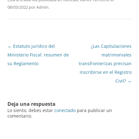
08/05/2022
por
Admin
.
Navegación
←
Estatuto jurídico del
¿Las Capitulaciones
de
Ministerio Fiscal: resumen de
matrimoniales
entradas
su Reglamento
transfronterizas precisan
inscribirse en el Registro
Civil?
→
Deja una respuesta
Lo siento, debes estar
conectado
para publicar un
comentario.