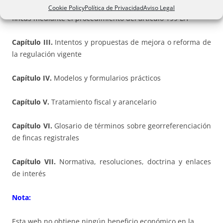
Capítulo II.
Estudio especial de la georreferenciación de
Cookie Policy
Política de Privacidad
Aviso Legal
fincas mediante el procedimiento del artículo 199 LH
Capítulo III.
Intentos y propuestas de mejora o reforma de
la regulación vigente
Capítulo IV.
Modelos y formularios prácticos
Capítulo V.
Tratamiento fiscal y arancelario
Capítulo VI.
Glosario de términos sobre georreferenciación
de fincas registrales
Capítulo VII.
Normativa, resoluciones, doctrina y enlaces
de interés
Nota:
Esta web no obtiene ningún beneficio económico en la