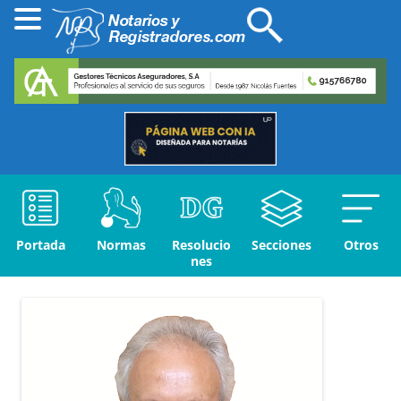
Portada
Normas
Resolucio
Secciones
Otros
nes