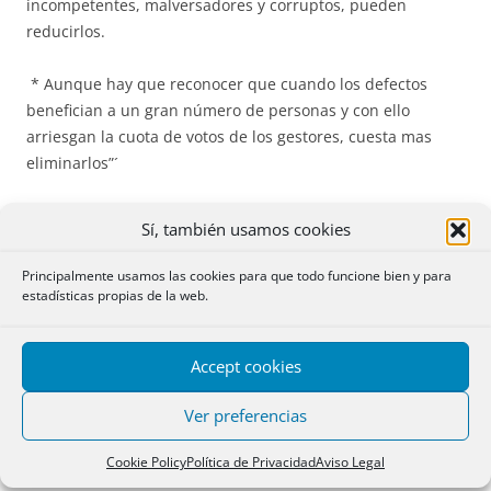
incompetentes, malversadores y corruptos, pueden
reducirlos.
* Aunque hay que reconocer que cuando los defectos
benefician a un gran número de personas y con ello
arriesgan la cuota de votos de los gestores, cuesta mas
eliminarlos”´
* Es mas fácil hacer manifestaciones que resolver los
Sí, también usamos cookies
problemas de los manifestantes.
Principalmente usamos las cookies para que todo funcione bien y para
* La calidad de las democracias depende de la reacción
estadísticas propias de la web.
ciudadana ante los abusos del poder, las actuaciones
contrarias a la legislación, la incompetencia y la
Accept cookies
corrupción.
Ver preferencias
* Mientras los grandes países europeos pasaban a
convertirse en una especie de provincias de un nuevo
Cookie Policy
Política de Privacidad
Aviso Legal
Estado, para asegurar el futuro económico y social de sus