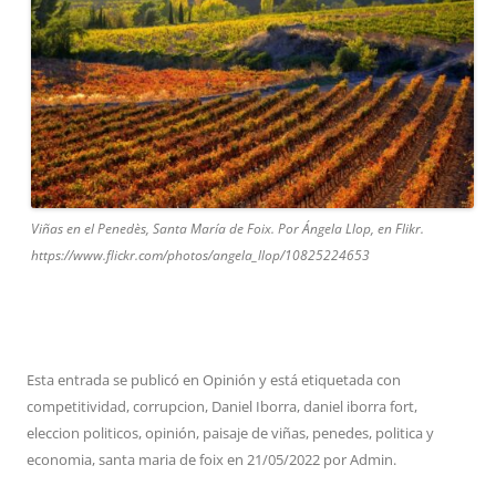
Viñas en el Penedès, Santa María de Foix. Por Ángela Llop, en Flikr.
https://www.flickr.com/photos/angela_llop/10825224653
Esta entrada se publicó en
Opinión
y está etiquetada con
competitividad
,
corrupcion
,
Daniel Iborra
,
daniel iborra fort
,
eleccion politicos
,
opinión
,
paisaje de viñas
,
penedes
,
politica y
economia
,
santa maria de foix
en
21/05/2022
por
Admin
.