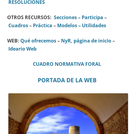
RESOLUCIONES
OTROS RECURSOS:
Secciones
–
Participa
–
Cuadros
–
Práctica
–
Modelos
–
Utilidades
WEB:
Qué ofrecemos
–
NyR, página de inicio
–
Ideario Web
CUADRO NORMATIVA FORAL
PORTADA DE LA WEB