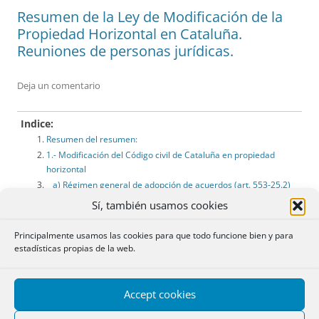
Resumen de la Ley de Modificación de la
Propiedad Horizontal en Cataluña.
Reuniones de personas jurídicas.
Deja un comentario
Indice:
Resumen del resumen:
1.- Modificación del Código civil de Cataluña en propiedad
horizontal
a) Régimen general de adopción de acuerdos (art. 553-25.2)
b) Vinculación de los acuerdos (art. 553-30.4)
Sí, también usamos cookies
c) Uso y disfrute de los elementos comunes (art. 553-42.2)
d) Elementos comunes de uso exclusivo (art. 553-43.3)
Principalmente usamos las cookies para que todo funcione bien y para
e) Conservación y mantenimiento de los elementos comunes
estadísticas propias de la web.
(art. 553-44.2)
2.- Medidas aplicables a las personas jurídicas
ENLACES:
Accept cookies