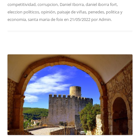
competitividad
,
corrupcion
,
Daniel Iborra
,
daniel iborra fort
,
eleccion politicos
,
opinión
,
paisaje de viñas
,
penedes
,
politica y
economia
,
santa maria de foix
en
21/05/2022
por
Admin
.