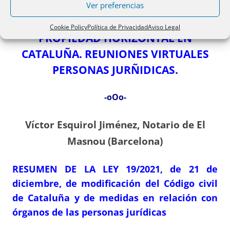
Ver preferencias
DECRETO LEY DE MODIFICACIÓN DE LA
Cookie Policy
Política de Privacidad
Aviso Legal
PROPIEDAD HORIZONTAL EN
CATALUÑA. REUNIONES VIRTUALES
PERSONAS JURÑIDICAS.
-oOo-
Víctor Esquirol Jiménez, Notario de El
Masnou (Barcelona)
RESUMEN DE LA LEY 19/2021, de 21 de
diciembre, de modificación del Código civil
de Cataluña y de medidas en relación con
órganos de las personas jurídicas