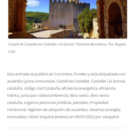
Castell de Castellet en Castellet i la Gornal -Penedes-Barcelona. Por Ángela
Llop.
Esta entrada se publicó en
Concretas
,
Forales
y está etiquetada con
acuerdos junta comunidad
,
Castell de Castellet
,
Castellet i la Gornal
,
cataluña
,
código civil Cataluña
,
eficiencia energetica
,
eficiencia
hídrica
,
junta por videoconferencia
,
libro sexto
,
libro sexto
cataluña
,
organos personas jurídicas
,
penedes
,
Propiedad
Horizontal
,
régimen de adopción de acuerdos
,
sistemas energías
renovables
,
Victor Esquirol Jimenez
en
05/01/2022
por
vesquirol
.