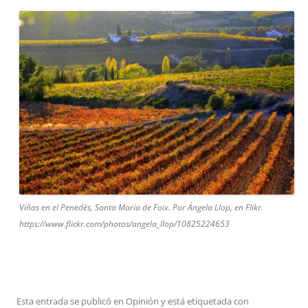
Viñas en el Penedès, Santa María de Foix. Por Ángela Llop, en Flikr.
https://www.flickr.com/photos/angela_llop/10825224653
Esta entrada se publicó en
Opinión
y está etiquetada con