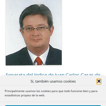
Separata del índice de Juan Carlos Casas de
Mayo de 2026
Sí, también usamos cookies
Principalmente usamos las cookies para que todo funcione bien y para
Deja un comentario
estadísticas propias de la web.
Indice: