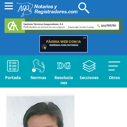
Portada
Normas
Resolucio
Secciones
Otros
nes