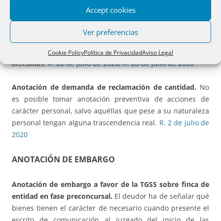
Accept cookies
Anotación de demanda de reclamación de cantidad.
No
es anotable la demanda en la que se pretende el pago de
Ver preferencias
una cantidad de dinero o una resolución contractual sin
trascendencia en cuanto a la titularidad de las fincas
Cookie Policy
Política de Privacidad
Aviso Legal
afectadas.
R. 28 de julio de 2020
,
R. 28 de julio de 2020
Anotación de demanda de reclamación de cantidad.
No
es posible tomar anotación preventiva de acciones de
carácter personal, salvo aquéllas que pese a su naturaleza
personal tengan alguna trascendencia real.
R. 2 de julio de
2020
ANOTACIÓN DE EMBARGO
Anotación de embargo a favor de la TGSS sobre finca de
entidad en fase preconcursal.
El deudor ha de señalar qué
bienes tienen el carácter de necesario cuando presente el
escrito de comunicación al juzgado del inicio de las