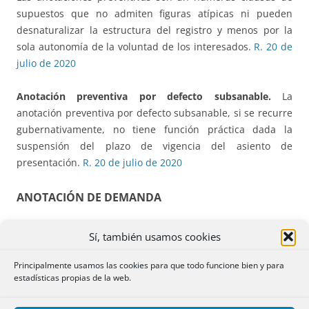
supuestos que no admiten figuras atípicas ni pueden
desnaturalizar la estructura del registro y menos por la
sola autonomía de la voluntad de los interesados.
R. 20 de
julio de 2020
Anotación preventiva por defecto subsanable.
La
anotación preventiva por defecto subsanable, si se recurre
gubernativamente, no tiene función práctica dada la
suspensión del plazo de vigencia del asiento de
presentación.
R. 20 de julio de 2020
ANOTACIÓN DE DEMANDA
Anotación preventiva de demanda. Tracto sucesivo.
Para
Sí, también usamos cookies
anotar la demanda sobre un bien ganancial ha de ser
demandado también el cónyuge. Si se demanda a los
Principalmente usamos las cookies para que todo funcione bien y para
estadísticas propias de la web.
herederos, ha de acreditarse que son todos.
R. 4 de junio
de 2020