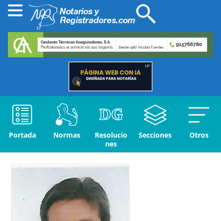
Portada
Normas
Resolucio
Secciones
Otros
nes