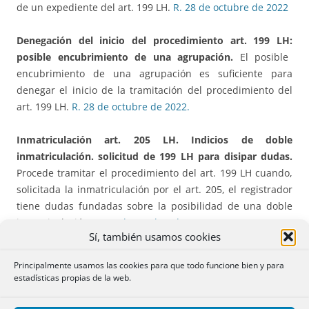
de un expediente del art. 199 LH.
R. 28 de octubre de 2022
Denegación del inicio del procedimiento art. 199 LH:
posible encubrimiento de una agrupación.
El posible
encubrimiento de una agrupación es suficiente para
denegar el inicio de la tramitación del procedimiento del
art. 199 LH.
R. 28 de octubre de 2022.
Inmatriculación art. 205 LH.
Indicios de doble
inmatriculación. solicitud de 199 LH para disipar dudas.
Procede tramitar el procedimiento del art. 199 LH cuando,
solicitada la inmatriculación por el art. 205, el registrador
tiene dudas fundadas sobre la posibilidad de una doble
inmatriculación.
R. 20 de octubre de 2022
Sí, también usamos cookies
Inscripción de representación gráfica.
Oposición de
Principalmente usamos las cookies para que todo funcione bien y para
colindantes.
El juicio de identidad de la finca por parte del
estadísticas propias de la web.
registrador debe estar motivado y fundado en criterios
objetivos y razonados, sin que basten expresiones