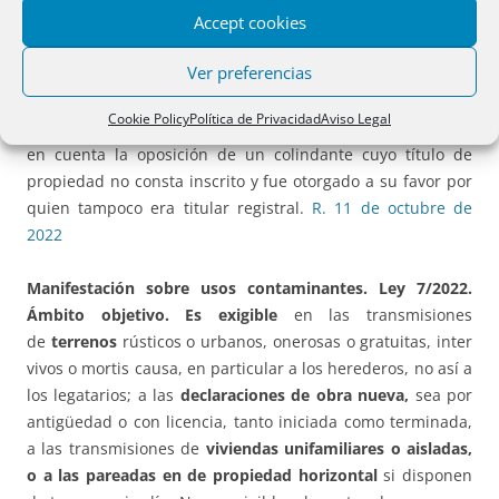
genéricas o remitirse a la mera oposición de un colindante.
Accept cookies
R. 20 de octubre de 2022
Ver preferencias
Inscripción de representación gráfica.
Art. 199: oposición
Cookie Policy
Política de Privacidad
Aviso Legal
de quien no es titular registral ni catastral.
No es tenida
en cuenta la oposición de un colindante cuyo título de
propiedad no consta inscrito y fue otorgado a su favor por
quien tampoco era titular registral.
R. 11 de octubre de
2022
Manifestación sobre usos contaminantes. Ley 7/2022.
Ámbito objetivo. Es exigible
en las transmisiones
de
terrenos
rústicos o urbanos, onerosas o gratuitas, inter
vivos o mortis causa, en particular a los herederos, no así a
los legatarios; a las
declaraciones de obra nueva,
sea por
antigüedad o con licencia, tanto iniciada como terminada,
a las transmisiones de
viviendas unifamiliares o aisladas,
o a las pareadas en de propiedad horizontal
si disponen