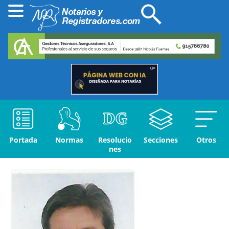
Portada
Normas
Resolucio
Secciones
Otros
nes