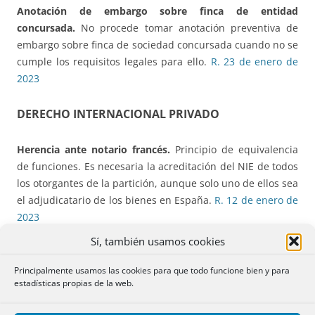
Anotación de embargo sobre finca de entidad
concursada.
No procede tomar anotación preventiva de
embargo sobre finca de sociedad concursada cuando no se
cumple los requisitos legales para ello.
R. 23 de enero de
2023
DERECHO INTERNACIONAL PRIVADO
Herencia ante notario francés
.
Principio de equivalencia
de funciones. Es necesaria la acreditación del NIE de todos
los otorgantes de la partición, aunque solo uno de ellos sea
el adjudicatario de los bienes en España.
R. 12 de enero de
2023
Sí, también usamos cookies
DOCUMENTOS EXTRANJEROS
Principalmente usamos las cookies para que todo funcione bien y para
estadísticas propias de la web.
Compraventa. Poder ante notario extranjero.
P
oder
autorizado por notario alemán, otorgado por la tutora de la