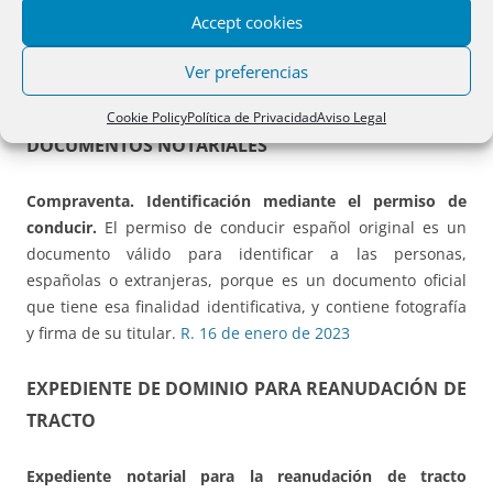
madre en representación de menores que adquieren la
Accept cookies
nuda propiedad de una finca.
Corresponde al Notario
emitir el juicio de suficiencia del poder.
R. 16 de enero de
Ver preferencias
2023
Cookie Policy
Política de Privacidad
Aviso Legal
DOCUMENTOS NOTARIALES
Compraventa. Identificación mediante el permiso de
conducir.
El permiso de conducir español original es un
documento válido para identificar a las personas,
españolas o extranjeras, porque es un documento oficial
que tiene esa finalidad identificativa, y contiene fotografía
y firma de su titular.
R. 16 de enero de 2023
EXPEDIENTE DE DOMINIO PARA REANUDACIÓN DE
TRACTO
Expediente notarial para la reanudación de tracto