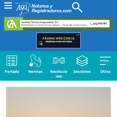
Portada
Normas
Resolucio
Secciones
Otros
nes