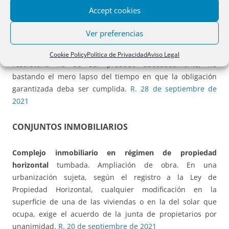
Accept cookies
Resolución de cesión por permuta.
Cancelación de cargas
posteriores a la condición resolutoria.
En los casos en los
Ver preferencias
que existan cargas posteriores a la condición resolutoria
que se pretende resolver, el cumplimiento de la condición
Cookie Policy
Política de Privacidad
Aviso Legal
resolutoria ha de ser probado adecuadamente, no
bastando el mero lapso del tiempo en que la obligación
garantizada deba ser cumplida.
R. 28 de septiembre de
2021
CONJUNTOS INMOBILIARIOS
Complejo inmobiliario en régimen de propiedad
horizontal
tumbada. Ampliación de obra. En una
urbanización sujeta, según el registro a la Ley de
Propiedad Horizontal, cualquier modificación en la
superficie de una de las viviendas o en la del solar que
ocupa, exige el acuerdo de la junta de propietarios por
unanimidad.
R. 20 de septiembre de 2021