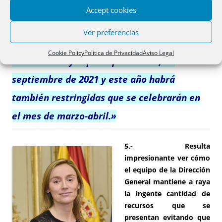
Accept cookies
«En enero convocaremos las oposiciones a
Ver preferencias
notarías turno libre que comenzarán, si
Cookie Policy
Política de Privacidad
Aviso Legal
todo va bien y espero que así sea, en
septiembre de 2021 y este año habrá
también restringidas que se celebrarán en
el mes de marzo-abril.»
5.- Resulta
impresionante ver cómo
el equipo de la Dirección
General mantiene a raya
la ingente cantidad de
recursos que se
presentan evitando que