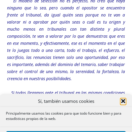
El modelo de selección no es perfecto, no creo que haya
ninguno que lo sea, pero cuando el opositor se encuentra
frente al tribunal, da igual quién seas porque no te van a
valorar ni a aprobar por quién seas o cuál es tu origen y
mucho menos en tribunales con tan distinta y plural
composición, te van a valorar por lo que demuestras que eres
en ese momento, y efectivamente, ese es el momento en el que
te lo juegas todo a una carta, todo el trabajo, el esfuerzo, el
sacrificio, las renuncias tienen solo una oportunidad, por eso
es importante, además del dominio del temario, saber trabajar
sobre el control de uno mismo, la serenidad, la fortaleza, la
creencia en nuestras posibilidades.
Si todos llegamos ante el tribunal en las mismas condiciones
es otro debate y debemos, sin duda, trabajar como sociedad
Sí, también usamos cookies
para que cualquier joven con talento, capacidad, inteligencia y
Principalmente usamos las cookies para que todo funcione bien y para
vocación, pero sin recursos económicos, pueda alcanzar
estadísticas propias de la web.
aquello que sueña o merece. No desperdiciar el talento, ese es
el reto.