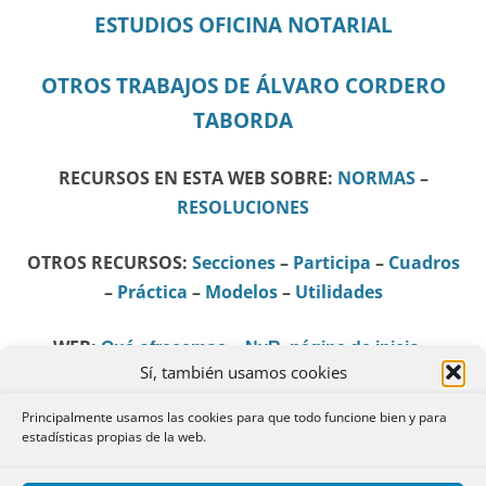
ESTUDIOS OFICINA NOTARIAL
OTROS TRABAJOS DE ÁLVARO CORDERO
TABORDA
RECURSOS EN ESTA WEB SOBRE:
NORMAS
–
RESOLUCIONES
OTROS RECURSOS:
Secciones
–
Participa
–
Cuadros
–
Práctica
–
Modelos
–
Utilidades
WEB:
Qué ofrecemos
–
NyR, página de inicio
–
Sí, también usamos cookies
Ideario Web
Principalmente usamos las cookies para que todo funcione bien y para
PORTADA DE LA WEB
estadísticas propias de la web.