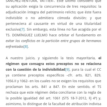
SÁNCHEZ-VENTURA, VATTIER-. Este último consideró que
su aplicación exigía la concurrencia de tres requisitos: la
adjudicación íntegra del patrimonio relicto; que éste fuera
indivisible o no admitiera cómoda división; y que
perteneciera al causante en virtud de una titularidad
exclusiva
[7]
. Sin embargo, esta línea no fue acogida por el
TS. DOMÍNGUEZ LUELMO hace orbitar el fundamento en
evitar los conflictos en la partición entre grupos de hermanos
enfrentados
[8]
.
A nuestro juicio, y siguiendo la tesis mayoritaria,
el
régimen que consagra estos preceptos no se relaciona
con la cuestión de la indivisibilidad
[9]
, para la cual el CC
ya contiene preceptos específicos -cfr. arts. 821, 829,
1056.II y 1062- en los cuales no se exigen los requisitos que
proclaman los arts. 841 a 847. En este sentido, el TS
rechaza que este régimen deba conciliarse con la regla de
la posible igualdad del art. 1061 (STS 18-7-2012, FJ 4º) y,
asimismo, lo distingue de la facultad de atribución indivisa