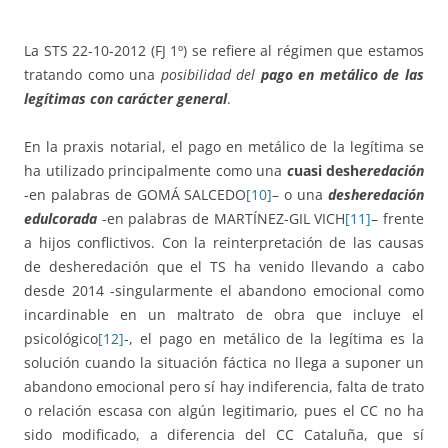
La STS 22-10-2012 (FJ 1º) se refiere al régimen que estamos
tratando como una
posibilidad del
pago en metálico de las
legítimas con carácter general
.
En la praxis notarial, el pago en metálico de la legítima se
ha utilizado principalmente como una
c
uasi desh
eredación
-en palabras de GOMÁ SALCEDO
[10]
– o una
desheredación
edulcorada
-en palabras de MARTÍNEZ-GIL VICH
[11]
– frente
a hijos conflictivos. Con la reinterpretación de las causas
de desheredación que el TS ha venido llevando a cabo
desde 2014 -singularmente el abandono emocional como
incardinable en un maltrato de obra que incluye el
psicológico
[12]
-, el pago en metálico de la legítima es la
solución cuando la situación fáctica no llega a suponer un
abandono emocional pero sí hay indiferencia, falta de trato
o relación escasa con algún legitimario, pues el CC no ha
sido modificado, a diferencia del CC Cataluña, que sí