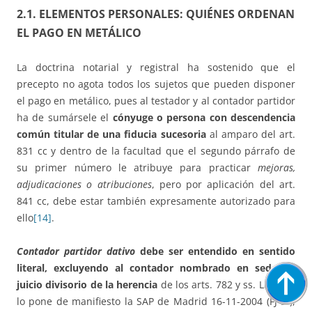
2.1. ELEMENTOS PERSONALES: QUIÉNES ORDENAN
EL PAGO EN METÁLICO
La doctrina notarial y registral ha sostenido que el
precepto no agota todos los sujetos que pueden disponer
el pago en metálico, pues al testador y al contador partidor
ha de sumársele el
cónyuge o persona con descendencia
común titular de una fiducia sucesoria
al amparo del art.
831 cc y dentro de la facultad que el segundo párrafo de
su primer número le atribuye para practicar
mejoras,
adjudicaciones o atribuciones
, pero por aplicación del art.
841 cc, debe estar también expresamente autorizado para
ello
[14]
.
Contador partidor dativo
debe ser entendido en sentido
literal, excluyendo al contador nombrado en sede de
juicio divisorio de la herencia
de los arts. 782 y ss. LEC. Así
lo pone de manifiesto la SAP de Madrid 16-11-2004 (FJ 3º),