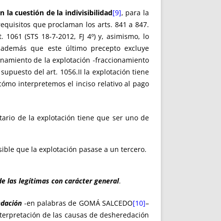
la cuestión de la indivisibilidad
[9]
, para la
 requisitos que proclaman los arts. 841 a 847.
 1061 (STS 18-7-2012, FJ 4º) y, asimismo, lo
se además que este último precepto excluye
ionamiento de la explotación -fraccionamiento
upuesto del art. 1056.II la explotación tiene
ómo interpretemos el inciso relativo al pago
atario de la explotación tiene que ser uno de
sible que la explotación pasase a un tercero.
e las legítimas con carácter general
.
edación
-en palabras de GOMÁ SALCEDO
[10]
–
einterpretación de las causas de desheredación