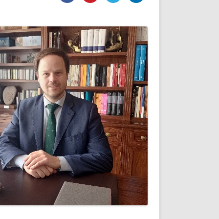
DE INICIO
PREMIO NYR
VORITOS
CONVENCIONES ANUALES
A IRPF
NUEVA ETAPA
AS
POLÍTICA DE PRIVACIDAD
IJUELAS
AVISO LEGAL
POTECA
REPORTAR INCIDENCIA
PERES
LOGOTIPO
CES
ENTREVISTAS
SONRISA
ENVÍA CORREO
CANALES DE VÍDEO