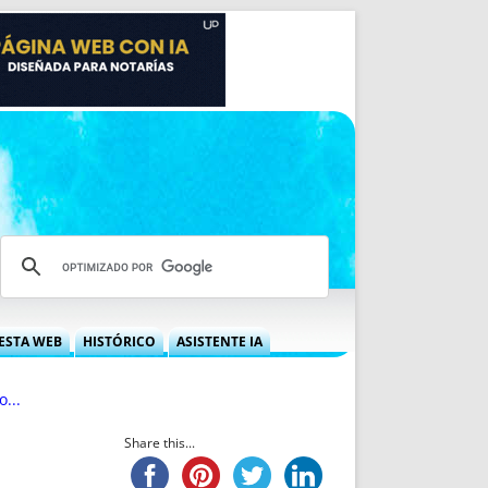
ESTA WEB
HISTÓRICO
ASISTENTE IA
A DGRN
QUÉ OFRECEMOS
...
 NIF
IDEARIO WEB
 LABORAL
QUIÉNES SOMOS
Share this...
ÁBILES
HISTORIA