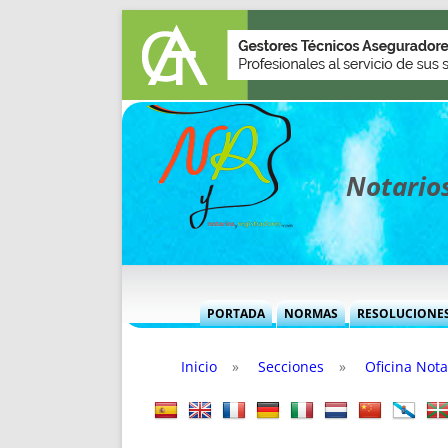
Notarios
PORTADA
NORMAS
RESOLUCIONE
MÁS USADAS (CUADRO)
INFORMES 
Inicio
»
Secciones
»
Oficina Nota
INFORMES MENSUALES
VOCES P
MÁS DESTACADAS
VOCES M
TITULARES DESDE 2002
TITULARES