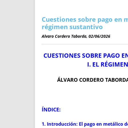
ENRIQUECIDAS
TITULARES 
NO DESESPERES
CAT
A MANO
SUCESIONES 
Cuestiones sobre pago en met
FUTURAS NORMAS
GEORREFE
régimen sustantivo
ALQUILE
Alvaro Cordero Taborda, 02/06/2026
TRI
LH Y C
CUESTIONES SOBRE PAGO EN
¿SABIA
FRANCI
I. EL RÉGIME
BÚSQUED
ÁLVARO CORDERO TABORDA
ÍNDICE:
1. Introducción: El pago en metálico 