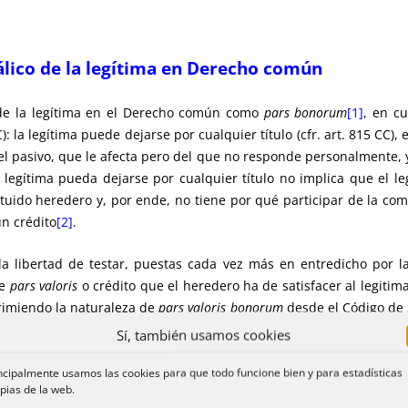
álico de la legítima en Derecho común
n de la legítima en el Derecho común como
pars bonorum
[1]
, en c
C): la legítima puede dejarse por cualquier título (cfr. art. 815 CC),
 el pasivo, que le afecta pero del que no responde personalmente, 
 legítima pueda dejarse por cualquier título no implica que el leg
ituido heredero y, por ende, no tiene por qué participar de la co
un crédito
[2]
.
la libertad de testar, puestas cada vez más en entredicho por la
de
pars valoris
o crédito que el heredero ha de satisfacer al legitima
rimiendo la naturaleza de
pars valoris bonorum
desde el Código de
a desde la Ley de 2006
[3]
o País Vasco con la de 2015
[4]
.
Sí, también usamos cookies
ago en metálico de la legítima en los arts. 841 a 847 CC. Se trata
ncipalmente usamos las cookies para que todo funcione bien y para estadísticas
pias de la web.
nstitucional (art. 39.2 CE), y entre sus propósitos se encontraba ada