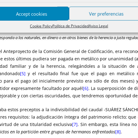
Accept cookies
Ver preferencias
os e hijos naturales legalmente reconocidos, tendrá cada uno de éstos derecho a 
ercio de libre disposición, del cual habrá de sacarse, deduciendo antes los gasto
Cookie Policy
Política de Privacidad
Aviso Legal
esponda a los naturales, en dinero o en otros bienes de la herencia a justa regula
n el Anteproyecto de la Comisión General de Codificación, era recon
e estos últimos pudiera ser pagada en metálico por unanimidad (an
d familiar y de la herencia, relegándoles a la situación de 
bandonado
[5]
y el resultado final fue que el pago en metálico n
 para el pago (el inicialmente previsto era sólo de dos meses) 
artidor expresamente facultado por aquél
[6]
. La superposición de d
ejorable y con ciertas oscuridades, que tendremos oportunidad de
laba estos preceptos a la indivisibilidad del caudal -SUÁREZ SÁNC
res requisitos: la adjudicación íntegra del patrimonio relicto; qu
virtud de una titularidad exclusiva
[7]
. Sin embargo, esta línea 
flictos en la partición entre grupos de hermanos enfrentados
[8]
.