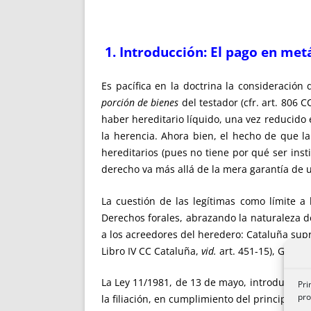
1. Introducción: El pago en met
Es pacífica en la doctrina la consideració
porción de bienes
del testador (cfr. art. 806 C
haber hereditario líquido, una vez reducido
la herencia. Ahora bien, el hecho de que la
hereditarios (pues no tiene por qué ser inst
derecho va más allá de la mera garantía de 
La cuestión de las legítimas como límite a 
Derechos forales, abrazando la naturaleza 
a los acreedores del heredero: Cataluña sup
Libro IV CC Cataluña,
vid.
art. 451-15), Galici
La Ley 11/1981, de 13 de mayo, introdujo el p
Pri
pro
la filiación, en cumplimiento del principio co