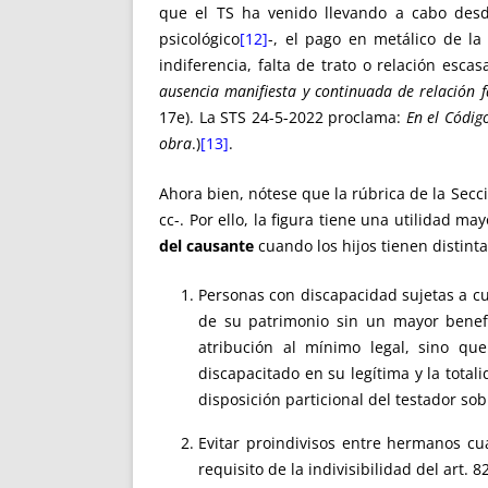
que el TS ha venido llevando a cabo des
psicológico
[12]
-, el pago en metálico de la
indiferencia, falta de trato o relación esc
ausencia manifiesta y continuada de relación f
17e). La STS 24-5-2022 proclama:
En el Códig
obra
.)
[13]
.
Ahora bien, nótese que la rúbrica de la Secci
cc-. Por ello, la figura tiene una utilidad 
del causante
cuando los hijos tienen distinta
Personas con discapacidad sujetas a c
de su patrimonio sin un mayor benefic
atribución al mínimo legal, sino que
discapacitado en su legítima y la total
disposición particional del testador sob
Evitar proindivisos entre hermanos cu
requisito de la indivisibilidad del art.