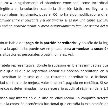
de 2014 -singularmente el abandono emocional como incardinab
 legítima es la solución cuando la situación fáctica no llega 
asa con algún legitimario, pues el CC no ha sido modificado, a dif
amiliar entre el causante y el legitimario, si es por una causa exclus
o civil no procede incluir el mero distanciamiento familiar dentro del m
ón 8ª habla de “
pago de la porción hereditaria
”, y no sólo de la l
mayor a la apuntada: puede ser empleada para
armonizar la sucesió
s situaciones personales o patrimoniales. Así:
uratela representativa, donde la sucesión en bienes inmuebles pu
io que el que le reportará recibir su porción hereditaria en m
 perciban lo mismo que los restantes hereditarios, o incluso 
idad del tercio de mejora, valor que será pagado en metálico. Si se
re cosas determinadas, no es necesario acudir al régimen del art. 8
ando hay interés en que uno de ellos reciba un conjunto determ
 829 o la conexión económica funcional que entraña la explotación del