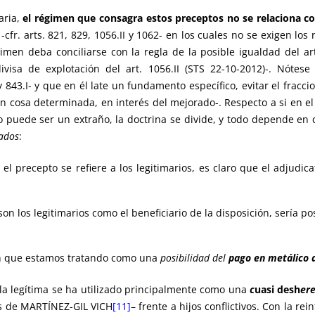
aria,
el régimen que consagra estos preceptos no se relaciona con 
-cfr. arts. 821, 829, 1056.II y 1062- en los cuales no se exigen los
imen deba conciliarse con la regla de la posible igualdad del art.
divisa de explotación del art. 1056.II (STS 22-10-2012)-. Nóte
y 843.I- y que en él late un fundamento específico, evitar el fracc
n cosa determinada, en interés del mejorado-. Respecto a si en el s
 puede ser un extraño, la doctrina se divide, y todo depende en c
sados
:
l precepto se refiere a los legitimarios, es claro que el adjudic
on los legitimarios como el beneficiario de la disposición, sería po
imen que estamos tratando como una
posibilidad del
pago en metálico d
e la legítima se ha utilizado principalmente como una
c
uasi desh
er
s de MARTÍNEZ-GIL VICH
[11]
– frente a hijos conflictivos. Con la r