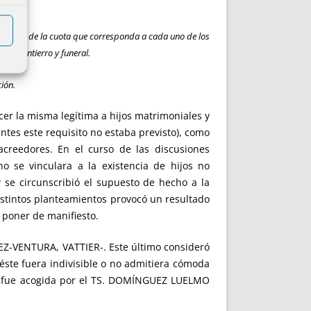
la mitad de la cuota que corresponda a cada uno de los
s de entierro y funeral.
ción.
ocer la misma legítima a hijos matrimoniales y
tes este requisito no estaba previsto), como
acreedores. En el curso de las discusiones
o se vinculara a la existencia de hijos no
y se circunscribió el supuesto de hecho a la
istintos planteamientos provocó un resultado
 poner de manifiesto.
HEZ-VENTURA, VATTIER-. Este último consideró
e éste fuera indivisible o no admitiera cómoda
no fue acogida por el TS. DOMÍNGUEZ LUELMO