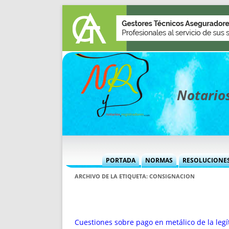
Notarios
PORTADA
NORMAS
RESOLUCIONE
MÁS USADAS (CUADRO)
INFORMES 
ARCHIVO DE LA ETIQUETA:
CONSIGNACION
INFORMES MENSUALES
VOCES P
MÁS DESTACADAS
VOCES M
TITULARES DESDE 2002
TITULARES
Cuestiones sobre pago en metálico de la legít