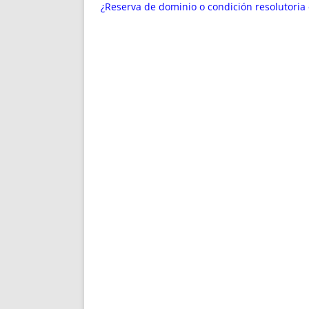
ENRIQUECIDAS
TITULARES 
¿Reserva de dominio o condición resolutoria
NO DESESPERES
CAT
A MANO
SUCESIONES 
FUTURAS NORMAS
GEORREFE
ALQUILE
TRI
LH Y C
¿SABIA
FRANCI
BÚSQUED