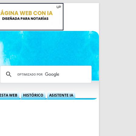
ESTA WEB
HISTÓRICO
ASISTENTE IA
A DGRN
QUÉ OFRECEMOS
 NIF
IDEARIO WEB
 LABORAL
QUIÉNES SOMOS
ÁBILES
HISTORIA