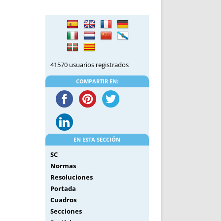
DE INICIO
PREMIO NYR
VORITOS
CONVENCIONES ANUALES
A IRPF
NUEVA ETAPA
AS
POLÍTICA DE PRIVACIDAD
IJUELAS
AVISO LEGAL
41570 usuarios registrados
POTECA
REPORTAR INCIDENCIA
PERES
LOGOTIPO
COMPARTIR EN:
CES
ENTREVISTAS
SONRISA
ENVÍA CORREO
CANALES DE VÍDEO
EN ESTA SECCIÓN
SC
Normas
Resoluciones
Portada
Cuadros
Secciones