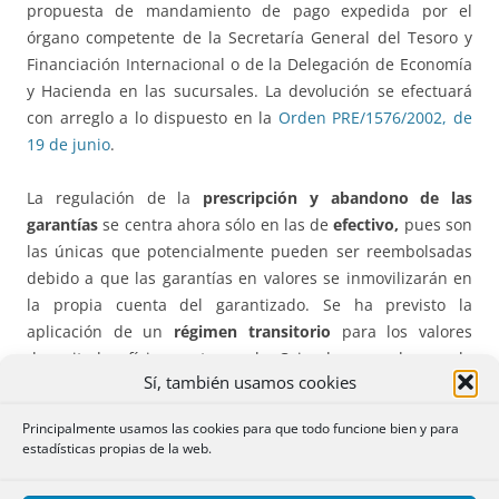
propuesta de mandamiento de pago expedida por el
órgano competente de la Secretaría General del Tesoro y
Financiación Internacional o de la Delegación de Economía
y Hacienda en las sucursales. La devolución se efectuará
con arreglo a lo dispuesto en la
Orden PRE/1576/2002, de
19 de junio
.
La regulación de la
prescripción y abandono de las
garantías
se centra ahora sólo en las de
efectivo,
pues son
las únicas que potencialmente pueden ser reembolsadas
debido a que las garantías en valores se inmovilizarán en
la propia cuenta del garantizado. Se ha previsto la
aplicación de un
régimen transitorio
para los valores
depositados físicamente en la Caja de acuerdo con la
Sí, también usamos cookies
anterior normativa.
Principalmente usamos las cookies para que todo funcione bien y para
En cuanto a la
prescripción
, cancelada una garantía
estadísticas propias de la web.
constituida en efectivo y expedida la propuesta de
mandamiento de pago para hacer efectiva la restitución,