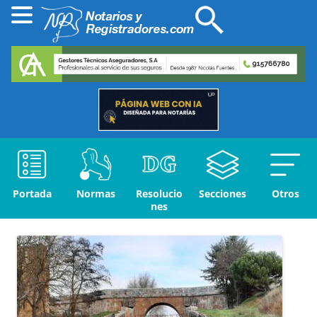
Portada
Normas
Resolucio
Secciones
Otros
nes