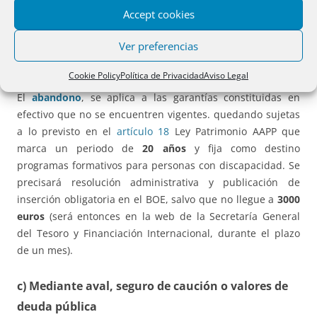
comenzará a computarse el plazo de prescripción
Accept cookies
establecido en el
artículo 25
de la Ley 47/2003, de 26 de
Ver preferencias
noviembre, General Presupuestaria (
cuatro años
). Será
declarada expresamente, tras expediente administrativo.
Cookie Policy
Política de Privacidad
Aviso Legal
El
abandono
, se aplica a las garantías constituidas en
efectivo que no se encuentren vigentes. quedando sujetas
a lo previsto en el
artículo 18
Ley Patrimonio AAPP que
marca un periodo de
20 años
y fija como destino
programas formativos para personas con discapacidad. Se
precisará resolución administrativa y publicación de
inserción obligatoria en el BOE, salvo que no llegue a
3000
euros
(será entonces en la web de la Secretaría General
del Tesoro y Financiación Internacional, durante el plazo
de un mes).
c) Mediante
aval, seguro de caución o valores de
deuda pública