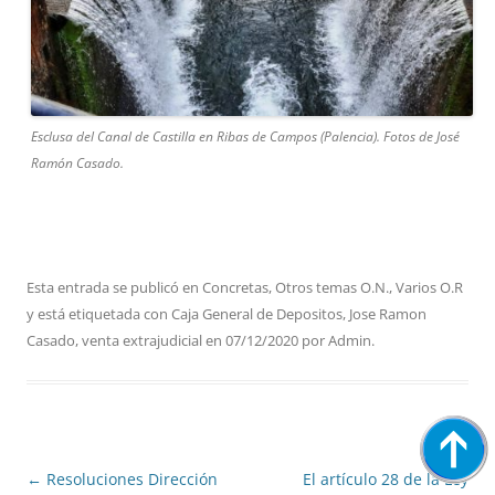
Esclusa del Canal de Castilla en Ribas de Campos (Palencia). Fotos de José
Ramón Casado.
Esta entrada se publicó en
Concretas
,
Otros temas O.N.
,
Varios O.R
y está etiquetada con
Caja General de Depositos
,
Jose Ramon
Casado
,
venta extrajudicial
en
07/12/2020
por
Admin
.
Navegación
←
Resoluciones Dirección
El artículo 28 de la Ley