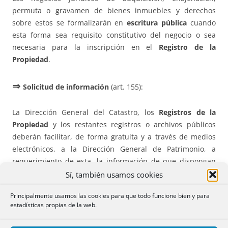
permuta o gravamen de bienes inmuebles y derechos
sobre estos se formalizarán en
escritura pública
cuando
esta forma sea requisito constitutivo del negocio o sea
necesaria para la inscripción en el
Registro de la
Propiedad
.
⇒
Solicitud de información
(art. 155):
La Dirección General del Catastro, los
Registros de la
Propiedad
y los restantes registros o archivos públicos
deberán facilitar, de forma gratuita y a través de medios
electrónicos, a la Dirección General de Patrimonio, a
requerimiento de esta, la información de que dispongan
sobre los bienes o derechos del Patrimonio de la
Sí, también usamos cookies
Comunidad Autónoma, así como todos aquellos datos o
Principalmente usamos las cookies para que todo funcione bien y para
informaciones que sean necesarios para la adecuada
estadísticas propias de la web.
gestión o actualización del Inventario General de Bienes y
Derechos de la Comunidad Autónoma de Andalucía, o para