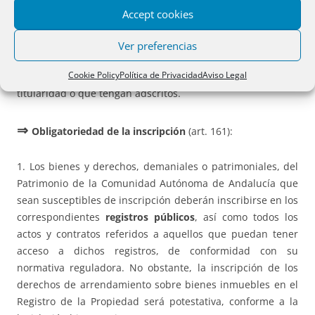
el ejercicio de las facultades y prerrogativas enumeradas
Accept cookies
en el artículo 166, en los mismos términos que vengan
obligados respecto a la Administración General del Estado.
Ver preferencias
Asimismo, podrán recabar esta información las consejerías
Cookie Policy
Política de Privacidad
Aviso Legal
y agencias respecto de los bienes y derechos de su
titularidad o que tengan adscritos.
⇒
Obligatoriedad de la inscripción
(art. 161):
1. Los bienes y derechos, demaniales o patrimoniales, del
Patrimonio de la Comunidad Autónoma de Andalucía que
sean susceptibles de inscripción deberán inscribirse en los
correspondientes
registros públicos
, así como todos los
actos y contratos referidos a aquellos que puedan tener
acceso a dichos registros, de conformidad con su
normativa reguladora. No obstante, la inscripción de los
derechos de arrendamiento sobre bienes inmuebles en el
Registro de la Propiedad será potestativa, conforme a la