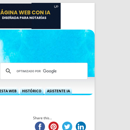
ESTA WEB
HISTÓRICO
ASISTENTE IA
A DGRN
QUÉ OFRECEMOS
 NIF
IDEARIO WEB
 LABORAL
QUIÉNES SOMOS
Share this...
ÁBILES
HISTORIA