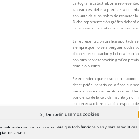
cartografía catastral. Si la representa
catastrales, deberá precisar la delimit
conjunto de ellas habrá de respetar la 
Dicha representación gráfica deberá c
incorporación al Catastro una vez prac
La representación gráfica aportada será
siempre que no se alberguen dudas po
dicha representación y la finca inscrita
con otra representación gráfica previ
dominio público.
Se entenderá que existe correspondenc
descripción literaria de la finca cuan
misma porción del territorio y las dife
por ciento de la cabida inscrita y no imp
su correcta diferenciación respecto de
Sí, también usamos cookies
Una vez inscrita la representación gráf
resultante de dicha representación, re
ncipalmente usamos las cookies para que todo funcione bien y para estadísticas
constare en la descripción literaria. E
pias de la web.
practicado tal rectificación a los titula