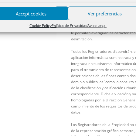
presentado o de los trámites del artícu
Accept cookies
Ver preferencias
A efectos de valorar la correspondenci
supuestos de falta o insuficiencia de 
Cookie Policy
Política de Privacidad
Aviso Legal
utilizar, con carácter meramente auxil
le permitan averiguar las característic
delimitación.
Todos los Registradores dispondrán, c
aplicación informática suministrada y 
integrada en su sistema informático úni
para el tratamiento de representacione
descripciones de las fincas contenidas 
dominio público, así como la consulta 
de la clasificación y calificación urba
correspondiente. Dicha aplicación y su
homologadas por la Dirección General d
cumplimiento de los requisitos de prot
datos.
Los Registradores de la Propiedad no 
de la representación gráfica catastral,