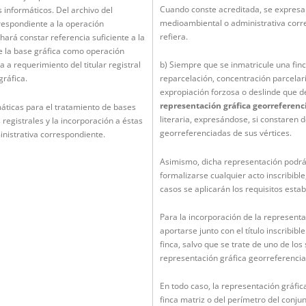
Cuando conste acreditada, se expresará
s informáticos. Del archivo del
medioambiental o administrativa corre
respondiente a la operación
refiera.
hará constar referencia suficiente a la
e la base gráfica como operación
a a requerimiento del titular registral
b) Siempre que se inmatricule una finc
gráfica.
reparcelación, concentración parcelari
expropiación forzosa o deslinde que d
representación gráfica georreferenc
áticas para el tratamiento de bases
literaria, expresándose, si constaren
 registrales y la incorporación a éstas
georreferenciadas de sus vértices.
inistrativa correspondiente.
Asimismo, dicha representación podrá 
formalizarse cualquier acto inscribibl
casos se aplicarán los requisitos estab
Para la incorporación de la representac
aportarse junto con el título inscribible
finca, salvo que se trate de uno de los
representación gráfica georreferencia
En todo caso, la representación gráfica
finca matriz o del perímetro del conjun