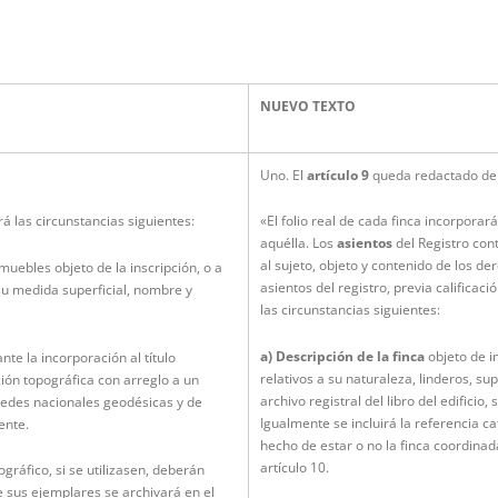
NUEVO TEXTO
Uno. El
artículo 9
queda redactado del
á las circunstancias siguientes:
«El folio real de cada finca incorpora
aquélla. Los
asientos
del Registro con
al sujeto, objeto y contenido de los der
nmuebles objeto de la inscripción, o a
asientos del registro, previa calificació
 su medida superficial, nombre y
las circunstancias siguientes:
a) Descripción de la finca
objeto de in
nte la incorporación al título
relativos a su naturaleza, linderos, su
ción topográfica con arreglo a un
archivo registral del libro del edificio
redes nacionales geodésicas y de
Igualmente se incluirá la referencia ca
ente.
hecho de estar o no la finca coordinad
artículo 10.
ográfico, si se utilizasen, deberán
 sus ejemplares se archivará en el