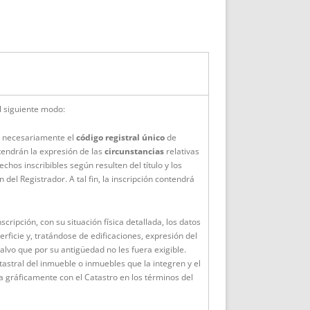
 siguiente modo:
rá necesariamente el
código registral único
de
tendrán la expresión de las
circunstancias
relativas
echos inscribibles según resulten del título y los
n del Registrador. A tal fin, la inscripción contendrá
scripción, con su situación física detallada, los datos
perficie y, tratándose de edificaciones, expresión del
, salvo que por su antigüedad no les fuera exigible.
tastral del inmueble o inmuebles que la integren y el
a gráficamente con el Catastro en los términos del