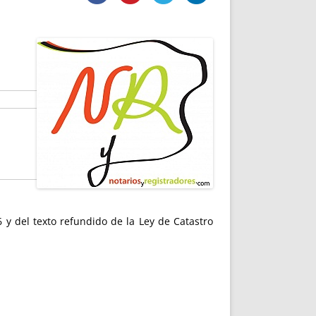
DE INICIO
PREMIO NYR
VORITOS
CONVENCIONES ANUALES
A IRPF
NUEVA ETAPA
AS
POLÍTICA DE PRIVACIDAD
IJUELAS
AVISO LEGAL
POTECA
REPORTAR INCIDENCIA
PERES
LOGOTIPO
CES
ENTREVISTAS
SONRISA
ENVÍA CORREO
CANALES DE VÍDEO
 y del texto refundido de la Ley de Catastro