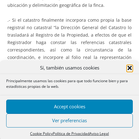
ubicación y delimitación geográfica de la finca.
.- Si el catastro finalmente incorpora como propia la base
registral no catastral “la Dirección General del Catastro lo
trasladará al Registro de la Propiedad, a efectos de que el
Registrador haga constar las referencias catastrales
correspondientes, así como la circunstancia de la
coordinación, e incorpore al folio real la representación
gráfica catastral” Art 10.3.b párrafo tercero).
Sí, también usamos cookies
.- A partir de ese momento, el registro ya no dará
Principalmente usamos las cookies para que todo funcione bien y para
estadísticas propias de la web.
publicidad de la base gráfica inscrita no catastral, sino de
la nueva base catastral actualizada, que ya es coincidente
con la registral. (art 9.b. ultimo párrafo)
Accept cookies
5.- Hasta ahora, cuando respecto de una finca se alcanzaba
Ver preferencias
la coordinacion plena entre catastro y registro, el Catastro
no informaba de ello, ni incorporaba a su base de datos el
Cookie Policy
Política de Privacidad
Aviso Legal