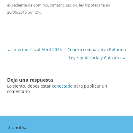
expediente de dominio
,
inmatriculacion
,
ley hipotecaria
en
26/06/2015
por
JDR
.
Navegación
←
Informe Fiscal Abril 2015
Cuadro comparativo Reforma
de
Ley Hipotecaria y Catastro
→
entradas
Deja una respuesta
Lo siento, debes estar
conectado
para publicar un
comentario.
Share this...