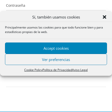
Contraseña
Sí, también usamos cookies
Principalmente usamos las cookies para que todo funcione bien y para
estadísticas propias de la web.
Recuérdame
Accept cookies
Acceder
Ver preferencias
Registro
Cookie Policy
Política de Privacidad
Aviso Legal
¿Has olvidado tu contraseña?