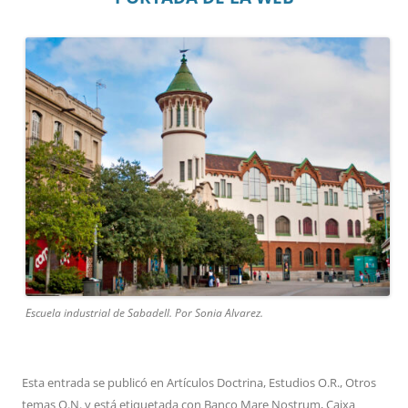
Escuela industrial de Sabadell. Por Sonia Alvarez.
Esta entrada se publicó en
Artículos Doctrina
,
Estudios O.R.
,
Otros
temas O.N.
y está etiquetada con
Banco Mare Nostrum
,
Caixa