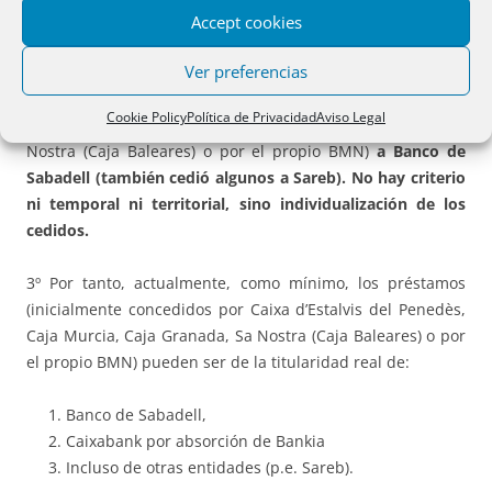
Nostrum.
Accept cookies
Ver preferencias
2º
BMN no fue absorbido por Banco de Sabadell
.
BMN
cedió préstamos
(inicialmente concedidos por Caixa
Cookie Policy
Política de Privacidad
Aviso Legal
d’Estalvis del Penedès, Caja Murcia, Caja Granada, Sa
Nostra (Caja Baleares) o por el propio BMN)
a Banco de
Sabadell (también cedió algunos a Sareb). No hay criterio
ni temporal ni territorial, sino individualización de los
cedidos.
3º Por tanto, actualmente, como mínimo, los préstamos
(inicialmente concedidos por Caixa d’Estalvis del Penedès,
Caja Murcia, Caja Granada, Sa Nostra (Caja Baleares) o por
el propio BMN) pueden ser de la titularidad real de:
Banco de Sabadell,
Caixabank por absorción de Bankia
Incluso de otras entidades (p.e. Sareb).