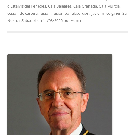
d’Estalvis del Penedès
,
Caja Baleares
,
Caja Granada
,
Caja Murcia
,
cesion de cartera
,
fusion
,
fusion por absorcion
,
javier mico giner
,
Sa
Nostra
,
Sabadell
en
11/03/2025
por
Admin
.