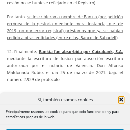
cesión no se hubiese reflejado en el Registro).
Por tanto,
se inscribieron a nombre de Bankia (por petición
errónea de la gestoría mediante mera instancia, p.e. de
2019, no por error registral) préstamos que ya se habían
cedido a otras entidades (entre ellas, Banco de Sabadell)
.
12. Finalmente,
Bankia fue absorbida por Caixabank, S.A.
mediante la escritura de fusión por absorción escritura
autorizada por el notario de Valencia, Don Alfonso
Maldonado Rubio, el día 25 de marzo de 2021, bajo el
número 2.929 de protocolo.
Por tanto, como orientación para la práctica notarial y
Sí, también usamos cookies
registral, podemos establecer estas conclusiones.
Principalmente usamos las cookies para que todo funcione bien y para
1º Los préstamos inicialmente concedidos por Caixa
estadísticas propias de la web.
d’Estalvis del Penedès, Caja Murcia, Caja Granada, Sa
Nostra (Caja Baleares) pasaron todos a Banco Mare